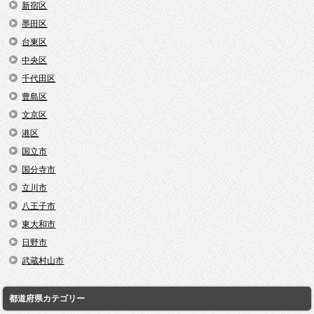
新宿区
墨田区
台東区
中央区
千代田区
豊島区
文京区
港区
国立市
国分寺市
立川市
八王子市
東大和市
日野市
武蔵村山市
都道府県カテゴリー