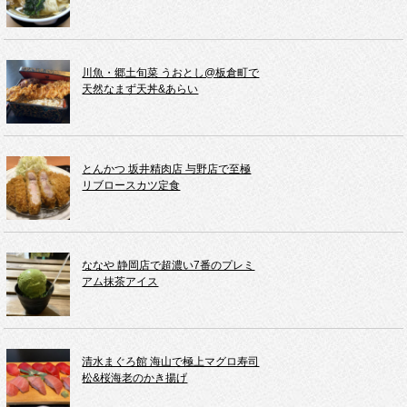
川魚・郷土旬菜 うおとし@板倉町で
天然なまず天丼&あらい
とんかつ 坂井精肉店 与野店で至極
リブロースカツ定食
ななや 静岡店で超濃い7番のプレミ
アム抹茶アイス
清水まぐろ館 海山で極上マグロ寿司
松&桜海老のかき揚げ