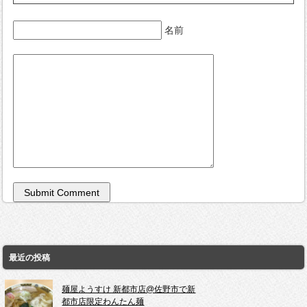
名前
最近の投稿
麺屋ようすけ 新都市店@佐野市で新
都市店限定わんたん麺