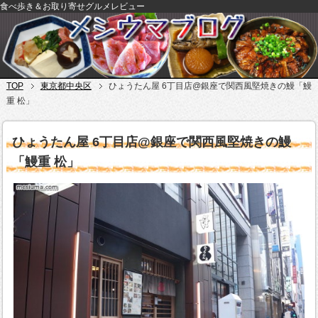
食べ歩き＆お取り寄せグルメレビュー
TOP
東京都中央区
ひょうたん屋 6丁目店@銀座で関西風堅焼きの鰻「鰻
重 松」
ひょうたん屋 6丁目店@銀座で関西風堅焼きの鰻
「鰻重 松」