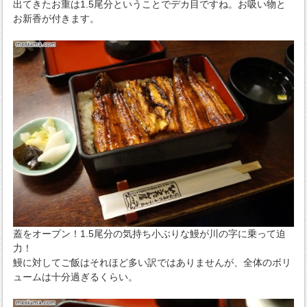
出てきたお重は1.5尾分ということでデカ目ですね。お吸い物と
お新香が付きます。
蓋をオープン！1.5尾分の気持ち小ぶりな鰻が川の字に乗って迫
力！
鰻に対してご飯はそれほど多い訳ではありませんが、全体のボリ
ュームは十分過ぎるくらい。