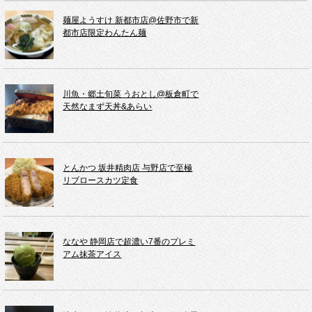
麺屋ようすけ 新都市店@佐野市で新
都市店限定わんたん麺
川魚・郷土旬菜 うおとし@板倉町で
天然なまず天丼&あらい
とんかつ 坂井精肉店 与野店で至極
リブロースカツ定食
ななや 静岡店で超濃い7番のプレミ
アム抹茶アイス