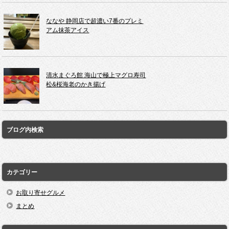
ななや 静岡店で超濃い7番のプレミ
アム抹茶アイス
清水まぐろ館 海山で極上マグロ寿司
松&桜海老のかき揚げ
ブログ内検索
カテゴリー
お取り寄せグルメ
まとめ