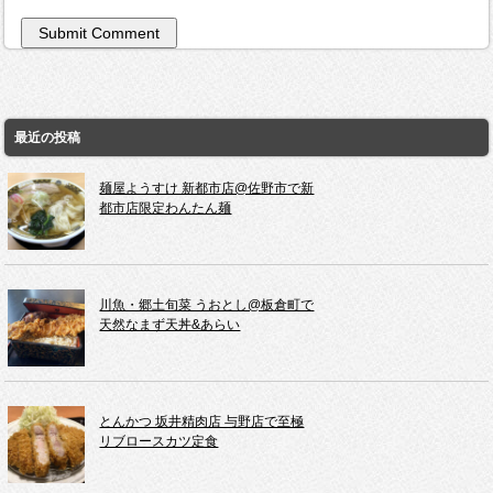
最近の投稿
麺屋ようすけ 新都市店@佐野市で新
都市店限定わんたん麺
川魚・郷土旬菜 うおとし@板倉町で
天然なまず天丼&あらい
とんかつ 坂井精肉店 与野店で至極
リブロースカツ定食