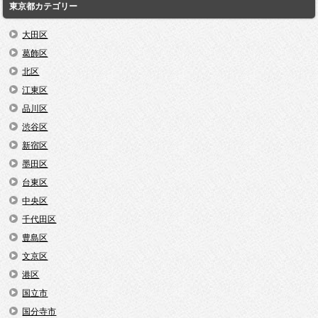
東京都カテゴリー
大田区
葛飾区
北区
江東区
品川区
渋谷区
新宿区
墨田区
台東区
中央区
千代田区
豊島区
文京区
港区
国立市
国分寺市