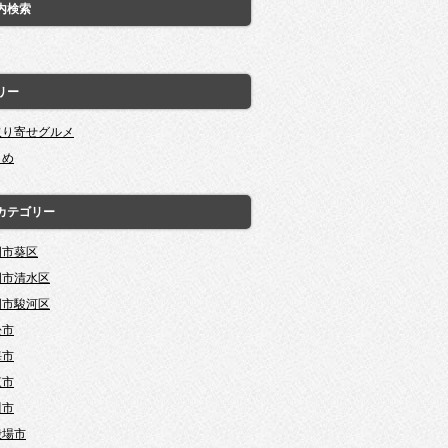
内検索
リー
取り寄せグルメ
とめ
カテゴリー
岡市葵区
岡市清水区
岡市駿河区
松市
海市
東市
川市
殿場市