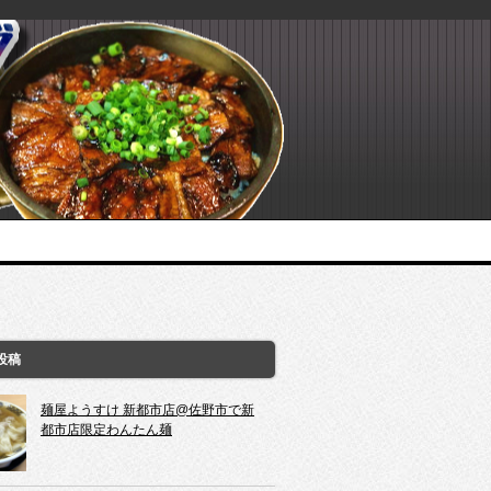
投稿
麺屋ようすけ 新都市店@佐野市で新
都市店限定わんたん麺