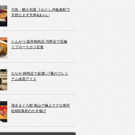
川魚・郷土旬菜 うおとし@板倉町で
天然なまず天丼&あらい
とんかつ 坂井精肉店 与野店で至極
リブロースカツ定食
ななや 静岡店で超濃い7番のプレミ
アム抹茶アイス
清水まぐろ館 海山で極上マグロ寿司
松&桜海老のかき揚げ