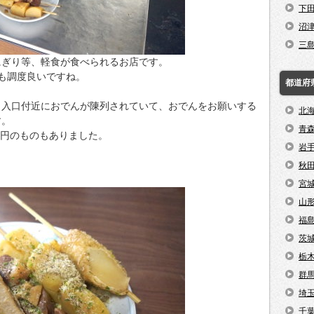
下
沼
三
にぎり等、軽食が食べられるお店です。
も調度良いですね。
都道府
。入口付近におでんが陳列されていて、おでんをお願いする
北
す。
青
0円のものもありました。
岩
秋
宮
山
福
茨
栃
群
埼
千