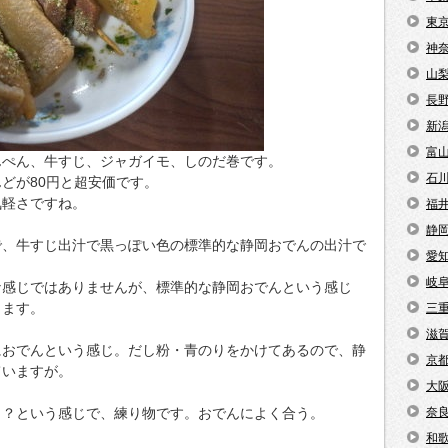
東
神
山
長
新
富
んぺん、牛すじ、ジャガイモ、しのだ巻です。
石
どが80円と超安価です。
気軽さですね。
福
静
で、牛すじ出汁で黒っぽい色の標準的な静岡おでんの出汁で
愛
岐
な感じではありませんが、標準的な静岡おでんという感じ
きます。
三
滋
におでんという感じ。だし粉・青のりをかけてあるので、静
京
ていますが。
大
こ？という感じで、練り物です。おでんによく合う。
奈
和