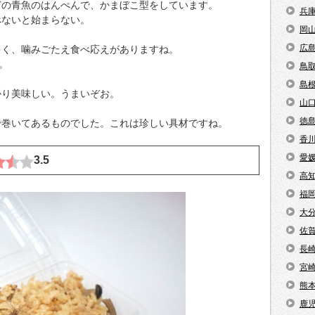
どの青魚のはんぺんで、かまぼこ型をしています。
兵
べないと始まらない。
岡
広
多く、噛みごたえ食べ応えがありますね。
。
鳥
島
かり美味しい。うまいぞお。
山
徳
で巻いてあるものでした。これは珍しい具材ですね。
香
愛
3.5
高
福
大
佐
長
宮
熊
鹿