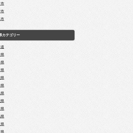
田市
津市
島市
県カテゴリー
海道
森県
手県
田県
城県
形県
島県
城県
木県
馬県
玉県
葉県