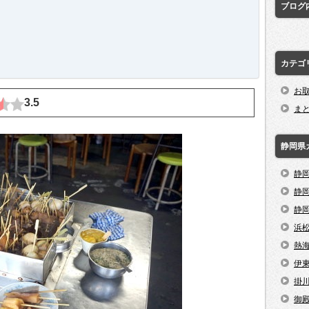
ブログ
カテゴ
お
3.5
ま
静岡県
静
静
静
浜
熱
伊
掛
御