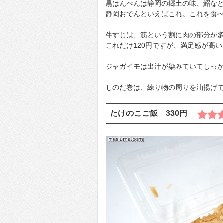
黒はんぺんは静岡の郷土の味、鰯な
静岡おでんといえばこれ。これを食
牛すじは、筋という割に肉の部分が
これだけ120円ですが、満足感が高い
ジャガイモは出汁が染みていてしっ
しのだ巻は、練り物の周りを油揚げ
たけのこご飯 330円