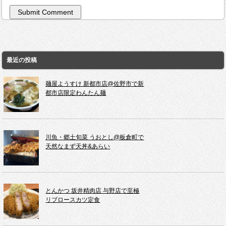
最近の投稿
麺屋ようすけ 新都市店@佐野市で新
都市店限定わんたん麺
川魚・郷土旬菜 うおとし@板倉町で
天然なまず天丼&あらい
とんかつ 坂井精肉店 与野店で至極
リブロースカツ定食