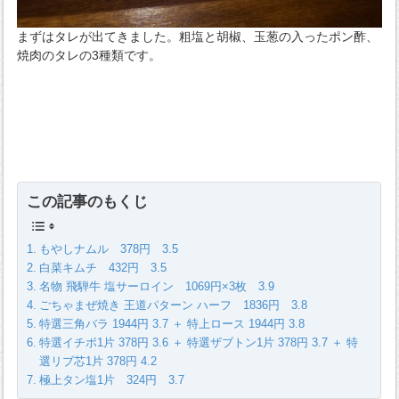
まずはタレが出てきました。粗塩と胡椒、玉葱の入ったポン酢、
焼肉のタレの3種類です。
この記事のもくじ
もやしナムル 378円 3.5
白菜キムチ 432円 3.5
名物 飛騨牛 塩サーロイン 1069円×3枚 3.9
ごちゃまぜ焼き 王道パターン ハーフ 1836円 3.8
特選三角バラ 1944円 3.7 ＋ 特上ロース 1944円 3.8
特選イチボ1片 378円 3.6 ＋ 特選ザブトン1片 378円 3.7 ＋ 特
選リブ芯1片 378円 4.2
極上タン塩1片 324円 3.7