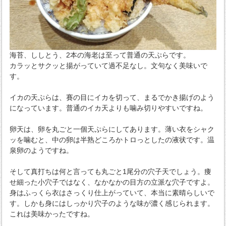
海苔、ししとう、2本の海老は至って普通の天ぷらです。
カラッとサクッと揚がっていて過不足なし。文句なく美味いで
す。
イカの天ぷらは、賽の目にイカを切って、まるでかき揚げのよう
になっています。普通のイカ天よりも噛み切りやすいですね。
卵天は、卵を丸ごと一個天ぷらにしてあります。薄い衣をシャク
ッを噛むと、中の卵は半熟どころかトロっとしたの液状です。温
泉卵のようですね。
そして真打ちは何と言っても丸ごと1尾分の穴子天でしょう。痩
せ細った小穴子ではなく、なかなかの目方の立派な穴子ですよ。
身はふっくら衣はさっくり仕上がっていて、本当に素晴らしいで
す。しかも身にはしっかり穴子のような味が濃く感じられます。
これは美味かったですね。