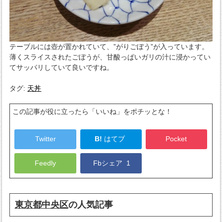
テーブルには壺が置かれていて、”がりごぼう”が入っています。
薄くスライスされたごぼうが、甘酸っぱいガリの汁に浸かってい
てサッパリしていて良いですね。
タグ:
天丼
この記事が役に立ったら「いいね」をポチッとな！
Twitter
B!
はてブ
Pocket
Feedly
Fbシェア
1
東京都中央区
の人気記事