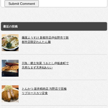
最近の投稿
麺屋ようすけ 新都市店@佐野市で新
都市店限定わんたん麺
川魚・郷土旬菜 うおとし@板倉町で
天然なまず天丼&あらい
とんかつ 坂井精肉店 与野店で至極
リブロースカツ定食