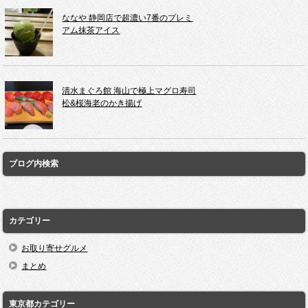
ななや 静岡店で超濃い7番のプレミ
アム抹茶アイス
清水まぐろ館 海山で極上マグロ寿司
松&桜海老のかき揚げ
ブログ内検索
カテゴリー
お取り寄せグルメ
まとめ
東京都カテゴリー