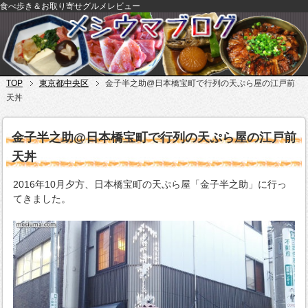
食べ歩き＆お取り寄せグルメレビュー
TOP
東京都中央区
金子半之助@日本橋宝町で行列の天ぷら屋の江戸前
天丼
金子半之助@日本橋宝町で行列の天ぷら屋の江戸前
天丼
2016年10月夕方、日本橋宝町の天ぷら屋「金子半之助」に行っ
てきました。