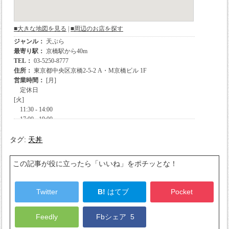
タグ:
天丼
この記事が役に立ったら「いいね」をポチッとな！
Twitter
B!
はてブ
Pocket
Feedly
Fbシェア
5