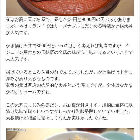
夜はお高い天ぷら屋で、昼も7000円と9000円の天ぷらがありま
すが、やはりランチではリーズナブルに楽しめる特製かき揚天丼
が人気です。
かき揚げ天丼で3000円というのはよく考えれば割高ですが、ミ
シュラン星付きの天麩羅の名店の味が安く味わえるということで
大人気です。
揚げているところを目の前で見ていましたが、かき揚げは非常に
厚みがあり大きなものです。
御飯の量は普通の標準的な天丼という感じですが、全体はなかな
かのボリュームですね。
この天丼にしじみの赤だし、お新香が付きます。漬物は全体に浅
漬け気味で瑞々しいですがしっかり乳酸発酵していていました。
大根漬けが相当に瑞々しくなんか美味かったですね。