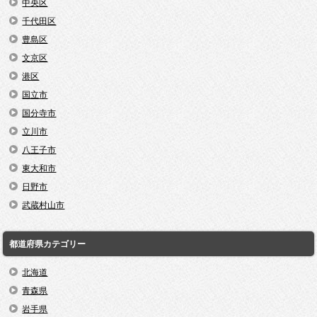
中央区
千代田区
豊島区
文京区
港区
国立市
国分寺市
立川市
八王子市
東大和市
日野市
武蔵村山市
都道府県カテゴリー
北海道
青森県
岩手県