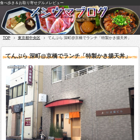
食べ歩き＆お取り寄せグルメレビュー
TOP
東京都中央区
てんぷら 深町@京橋でランチ「特製かき揚天丼」
てんぷら 深町@京橋でランチ「特製かき揚天丼」