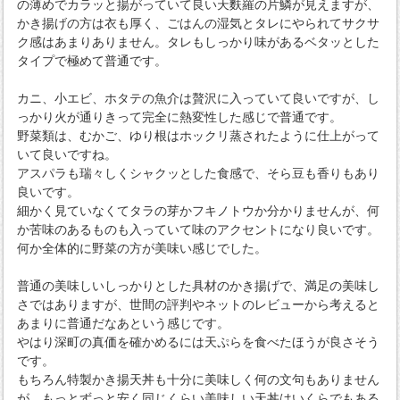
の薄めでカラッと揚がっていて良い天麩羅の片鱗が見えますが、
かき揚げの方は衣も厚く、ごはんの湿気とタレにやられてサクサ
ク感はあまりありません。タレもしっかり味があるベタッとした
タイプで極めて普通です。
カニ、小エビ、ホタテの魚介は贅沢に入っていて良いですが、し
っかり火が通りきって完全に熱変性した感じで普通です。
野菜類は、むかご、ゆり根はホックリ蒸されたように仕上がって
いて良いですね。
アスパラも瑞々しくシャクッとした食感で、そら豆も香りもあり
良いです。
細かく見ていなくてタラの芽かフキノトウか分かりませんが、何
か苦味のあるものも入っていて味のアクセントになり良いです。
何か全体的に野菜の方が美味い感じでした。
普通の美味しいしっかりとした具材のかき揚げで、満足の美味し
さではありますが、世間の評判やネットのレビューから考えると
あまりに普通だなあという感じです。
やはり深町の真価を確かめるには天ぷらを食べたほうが良さそう
です。
もちろん特製かき揚天丼も十分に美味しく何の文句もありません
が、もっとずっと安く同じくらい美味しい天丼はいくらでもある