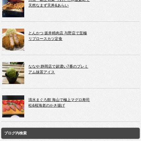
天然なまず天丼&あらい
とんかつ 坂井精肉店 与野店で至極
リブロースカツ定食
ななや 静岡店で超濃い7番のプレミ
アム抹茶アイス
清水まぐろ館 海山で極上マグロ寿司
松&桜海老のかき揚げ
ブログ内検索