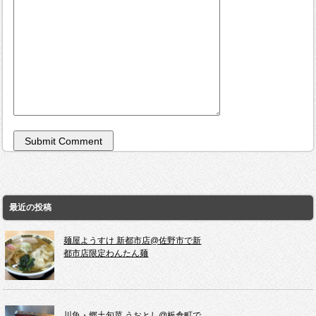
最近の投稿
麺屋ようすけ 新都市店@佐野市で新
都市店限定わんたん麺
川魚・郷土旬菜 うおとし@板倉町で