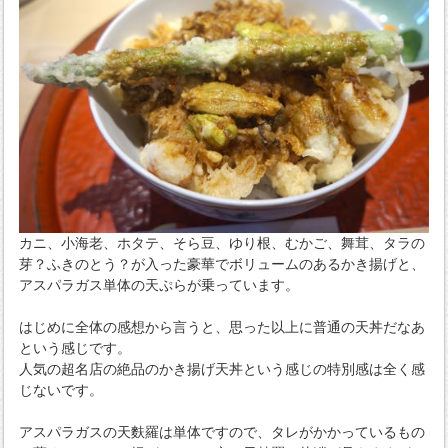
カニ、小海老、ホタテ、そら豆、ゆり根、むかご、舞茸、タラの
芽？ふきのとう？が入った豪華でボリュームのあるかき揚げと、
アスパラガス単体の天ぷらが乗っています。
はじめに全体の感想から言うと、思った以上に普通の天丼だなあ
という感じです。
人気の超名店の絶品のかき揚げ天丼という感じの特別感は全く感
じないです。
アスパラガスの天麩羅は単体ですので、タレがかかっているもの