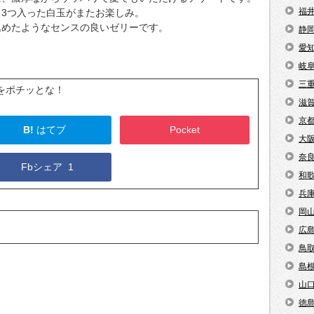
福
3つ入った白玉がまたお楽しみ。
込めたようなセンスの良いゼリーです。
静
愛
岐
三
をポチッとな！
滋
京
B!
はてブ
Pocket
大
奈
Fbシェア
1
和
兵
岡
広
鳥
島
山
徳