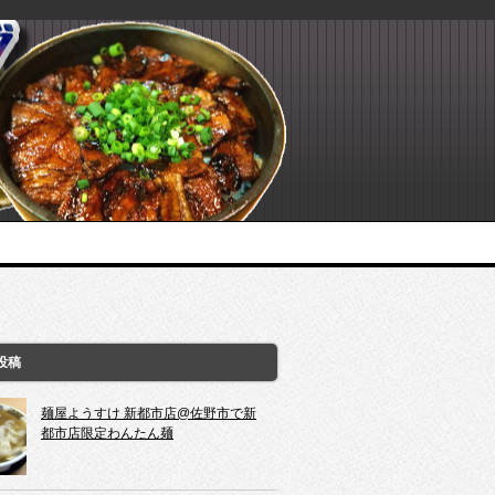
投稿
麺屋ようすけ 新都市店@佐野市で新
都市店限定わんたん麺