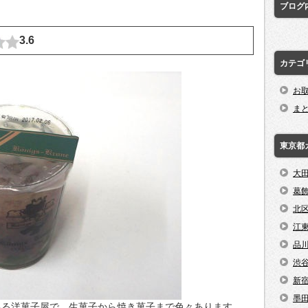
ブログ
3.6
カテゴ
お
ま
東京都
大
葛
北
江
品
渋
新
墨
ある洋菓子屋で、生菓子から焼き菓子まで色々あります。