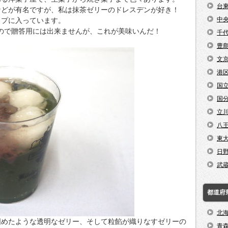
台
などが有名ですが、私は抹茶ゼリーのドレスデンが好き！
中
ップに入っています。
なので贈答用には出来ませんが、これが美味いんだ！
千
豊
文
港
国
国
立
八
東
日
武
都道府
北
固めたような透明なゼリー、そして粒餡が織りなすゼリーの
青