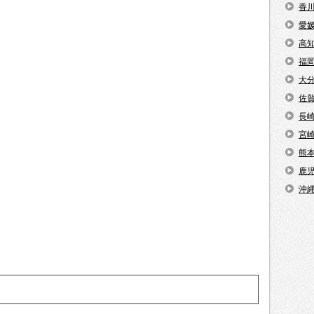
香
愛
高
福
大
佐
長
宮
熊
鹿
沖