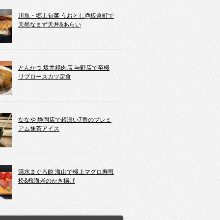
川魚・郷土旬菜 うおとし@板倉町で
天然なまず天丼&あらい
とんかつ 坂井精肉店 与野店で至極
リブロースカツ定食
ななや 静岡店で超濃い7番のプレミ
アム抹茶アイス
清水まぐろ館 海山で極上マグロ寿司
松&桜海老のかき揚げ