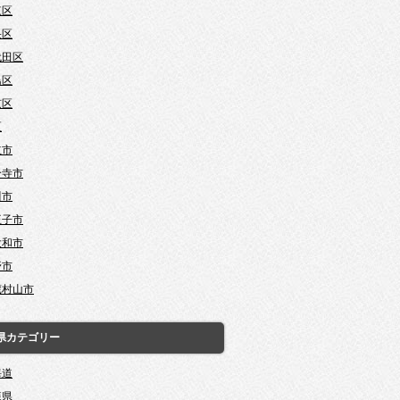
東区
央区
代田区
島区
京区
区
立市
分寺市
川市
王子市
大和市
野市
蔵村山市
県カテゴリー
海道
森県