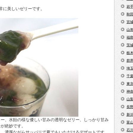
岩
常に美しいゼリーです。
秋
宮
山
福
茨
栃
群
埼
千
東
神
山
長
新
リー、水飴の様な優しい甘みの透明なゼリー、しっかり甘み
富
ーが絶妙です。
石
に、濃厚ながらサッパリで夏でもいただけるデザートです。