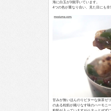
海に白玉が3個浮いています。
4つの色が重なり合い、見た目にも非
甘みが無いほんのりビターな抹茶ゼ
のある粒餡が織りなす味のハーモニ
粒餡が入っていますがベタっとぜず