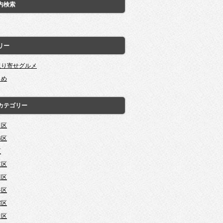
内検索
リー
取り寄せグルメ
とめ
カテゴリー
田区
飾区
区
東区
川区
谷区
宿区
田区