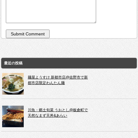
最近の投稿
麺屋ようすけ 新都市店@佐野市で新
都市店限定わんたん麺
川魚・郷土旬菜 うおとし@板倉町で
天然なまず天丼&あらい