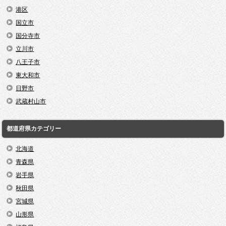
港区
国立市
国分寺市
立川市
八王子市
東大和市
日野市
武蔵村山市
都道府県カテゴリー
北海道
青森県
岩手県
秋田県
宮城県
山形県