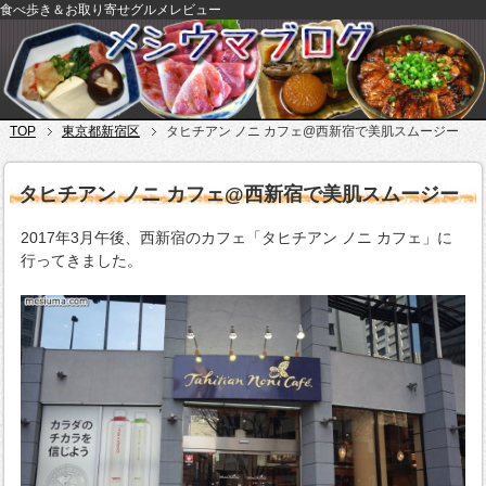
食べ歩き＆お取り寄せグルメレビュー
TOP
東京都新宿区
タヒチアン ノニ カフェ@西新宿で美肌スムージー
タヒチアン ノニ カフェ@西新宿で美肌スムージー
2017年3月午後、西新宿のカフェ「タヒチアン ノニ カフェ」に
行ってきました。