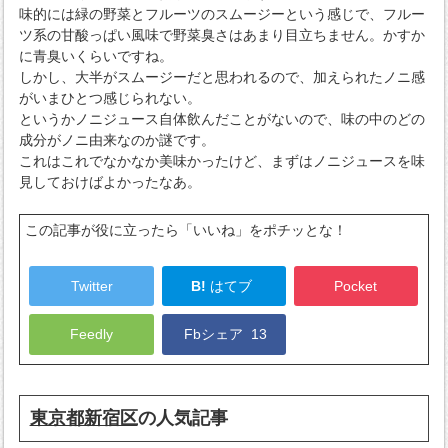
味的には緑の野菜とフルーツのスムージーという感じで、フルー
ツ系の甘酸っぱい風味で野菜臭さはあまり目立ちません。かすか
に青臭いくらいですね。
しかし、大半がスムージーだと思われるので、加えられたノニ感
がいまひとつ感じられない。
というかノニジュース自体飲んだことがないので、味の中のどの
成分がノニ由来なのか謎です。
これはこれでなかなか美味かったけど、まずはノニジュースを味
見しておけばよかったなあ。
この記事が役に立ったら「いいね」をポチッとな！
Twitter
B!
はてブ
Pocket
Feedly
Fbシェア
13
東京都新宿区
の人気記事