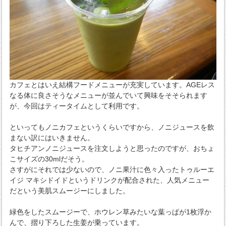
カフェとはいえ結構フードメニューが充実しています。AGEレス
なる体に良さそうなメニューが並んでいて興味をそそられます
が、今回はティータイムとして利用です。
といってもノニカフェというくらいですから、ノニジュースを飲
まない訳にはいきません。
タヒチアンノニジュースを注文しようと思ったのですが、おちょ
こサイズの30mlだそう。
さすがにそれでは少ないので、ノニ果汁に色々入ったトゥルーエ
イジ マキシドイドというドリンクが配合された、人気メニュー
だという美肌スムージーにしました。
緑色をしたスムージーで、ホウレン草みたいな葉っぱが1枚浮か
んで、摺り下ろした生姜が乗っています。