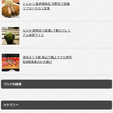
とんかつ 坂井精肉店 与野店で至極
リブロースカツ定食
ななや 静岡店で超濃い7番のプレミ
アム抹茶アイス
清水まぐろ館 海山で極上マグロ寿司
松&桜海老のかき揚げ
ブログ内検索
カテゴリー