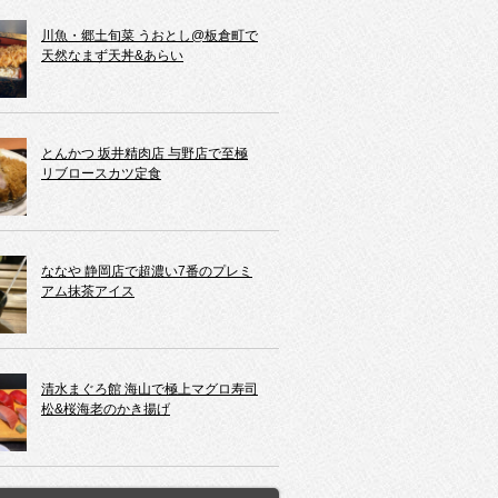
川魚・郷土旬菜 うおとし@板倉町で
天然なまず天丼&あらい
とんかつ 坂井精肉店 与野店で至極
リブロースカツ定食
ななや 静岡店で超濃い7番のプレミ
アム抹茶アイス
清水まぐろ館 海山で極上マグロ寿司
松&桜海老のかき揚げ