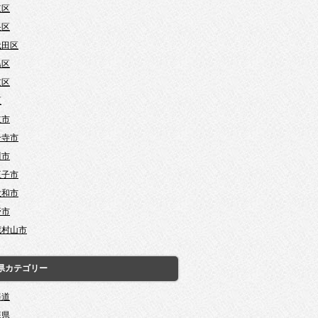
東区
央区
代田区
島区
京区
区
立市
分寺市
川市
王子市
大和市
野市
蔵村山市
県カテゴリー
海道
森県