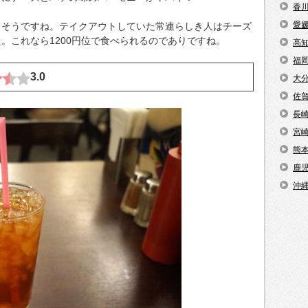
香
愛
さそうですね。テイクアウトしていた常連らしき人はチーズ
。これなら1200円位で食べられるのでありですね。
高
福
3.0
大
佐
長
宮
熊
鹿
沖