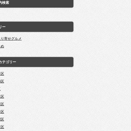
内検索
リー
取り寄せグルメ
とめ
カテゴリー
田区
飾区
区
東区
川区
谷区
宿区
田区