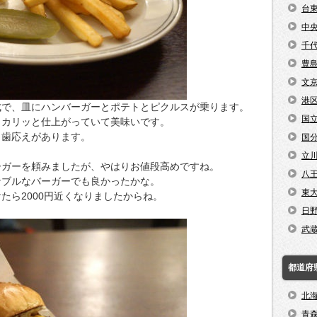
台
中
千
豊
文
港
成で、皿にハンバーガーとポテトとピクルスが乗ります。
国
りカリッと仕上がっていて美味いです。
と歯応えがあります。
国
立
ーガーを頼みましたが、やはりお値段高めですね。
八
ナブルなバーガーでも良かったかな。
東
たら2000円近くなりましたからね。
日
武
都道府
北
青