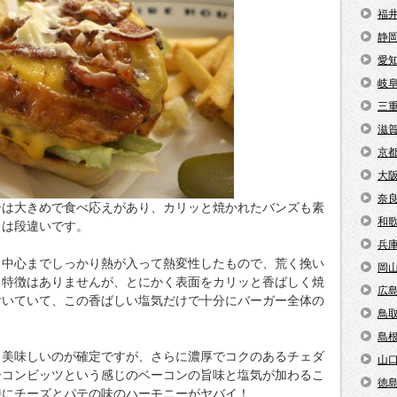
福
静
愛
岐
三
滋
京
大
奈
テは大きめで食べ応えがあり、カリッと焼かれたバンズも素
和
とは段違いです。
兵
、中心までしっかり熱が入って熱変性したもので、荒く挽い
岡
う特徴はありませんが、とにかく表面をカリッと香ばしく焼
広
付いていて、この香ばしい塩気だけで十分にバーガー全体の
鳥
島
う美味しいのが確定ですが、さらに濃厚でコクのあるチェダ
山
ーコンビッツという感じのベーコンの旨味と塩気が加わるこ
徳
特にチーズとパテの味のハーモニーがヤバイ！