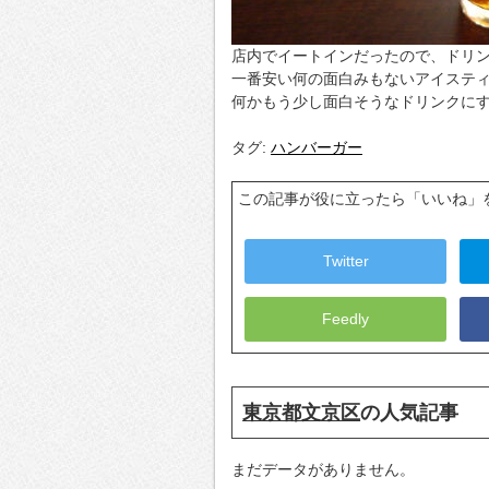
店内でイートインだったので、ドリ
一番安い何の面白みもないアイステ
何かもう少し面白そうなドリンクに
タグ:
ハンバーガー
この記事が役に立ったら「いいね」
Twitter
Feedly
東京都文京区
の人気記事
まだデータがありません。