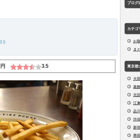
ブログ
カテゴ
お
.5
ま
90円
3.5
東京都
大
葛
北
江
品
渋
新
墨