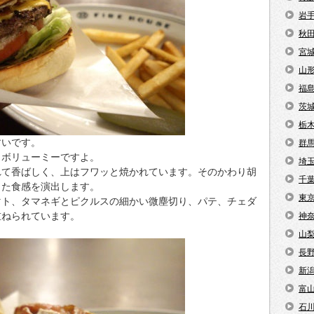
岩
秋
宮
山
福
茨
栃
すいです。
群
くボリューミーですよ。
埼
れて香ばしく、上はフワッと焼かれています。そのかわり胡
千
した食感を演出します。
東
マト、タマネギとピクルスの細かい微塵切り、パテ、チェダ
重ねられています。
神
山
長
新
富
石