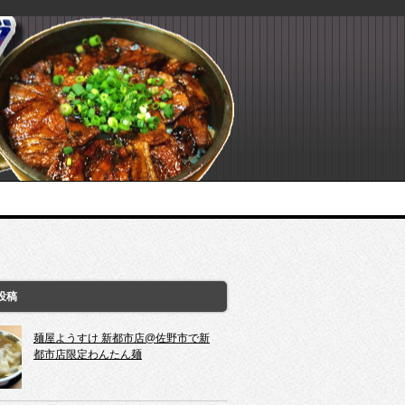
投稿
麺屋ようすけ 新都市店@佐野市で新
都市店限定わんたん麺