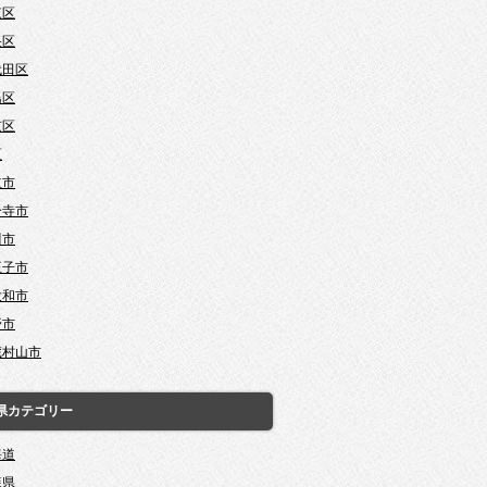
東区
央区
代田区
島区
京区
区
立市
分寺市
川市
王子市
大和市
野市
蔵村山市
県カテゴリー
海道
森県