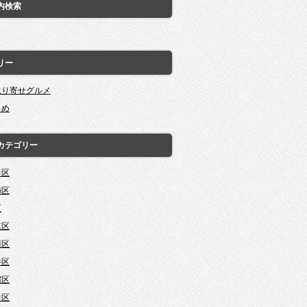
内検索
リー
取り寄せグルメ
とめ
カテゴリー
田区
飾区
区
東区
川区
谷区
宿区
田区