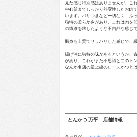
見た感じ特別感はありませんが、こ
中心部までしっかり熱変性したお肉
います。パサつきなど一切なく、ふ
独特の柔らかさがあり、これは肉を
の繊維を壊したような不自然な感じ
脂身も上質でサッパリした感じで、
揚げ油に独特の味があるというか、
があり、これがまた不思議とこのト
なんか名店の最上級のロースかつと
とんかつ 万平 店舗情報
食べログ →
とんかつ 万平