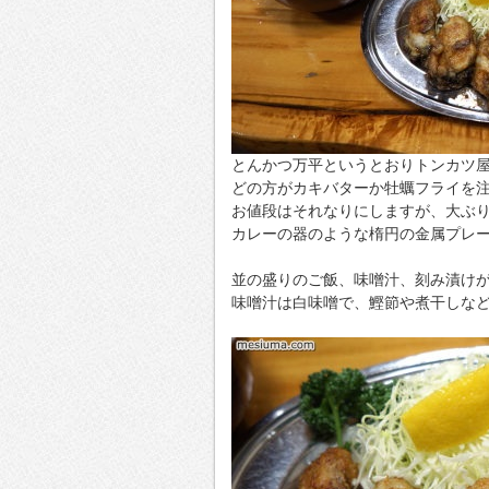
とんかつ万平というとおりトンカツ
どの方がカキバターか牡蠣フライを
お値段はそれなりにしますが、大ぶり
カレーの器のような楕円の金属プレー
並の盛りのご飯、味噌汁、刻み漬け
味噌汁は白味噌で、鰹節や煮干しな