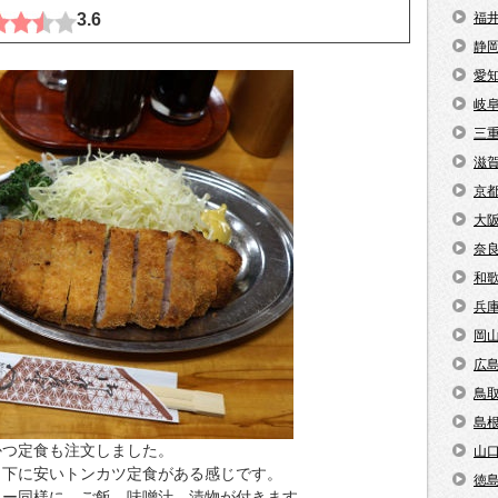
3.6
福
静
愛
岐
三
滋
京
大
奈
和
兵
岡
広
鳥
島
かつ定食も注文しました。
山
、下に安いトンカツ定食がある感じです。
徳
ター同様に、ご飯、味噌汁、漬物が付きます。