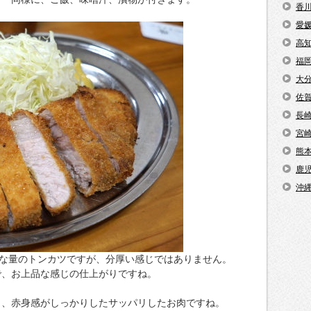
香
愛
高
福
大
佐
長
宮
熊
鹿
沖
分な量のトンカツですが、分厚い感じではありません。
で、お上品な感じの仕上がりですね。
く、赤身感がしっかりしたサッパリしたお肉ですね。