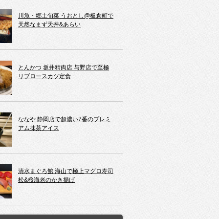
川魚・郷土旬菜 うおとし@板倉町で
天然なまず天丼&あらい
とんかつ 坂井精肉店 与野店で至極
リブロースカツ定食
ななや 静岡店で超濃い7番のプレミ
アム抹茶アイス
清水まぐろ館 海山で極上マグロ寿司
松&桜海老のかき揚げ