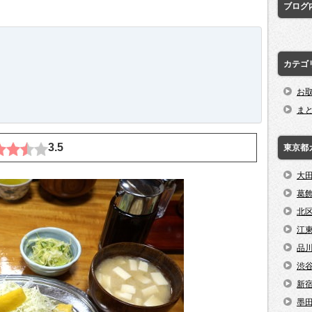
ブログ
カテゴ
お
ま
3.5
東京都
大
葛
北
江
品
渋
新
墨