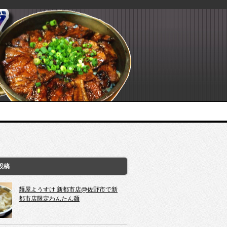
投稿
麺屋ようすけ 新都市店@佐野市で新
都市店限定わんたん麺