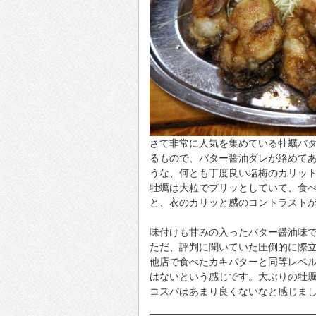
さて非常に人気を集めている牡蠣バ
るもので、バター醤油ダレが絡めて
うな、何とも丁度良い塩梅のカリッ
牡蠣は大粒でプリッとしていて、食
と、衣のカリッと感のコントラスト
味付けも甘みの入ったバター醤油味
ただ、評判に聞いていた圧倒的に際
他店で食べたカキバターと同等レベ
はないという感じです。大ぶりの牡
コスパはあまり良くないなと感じま