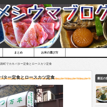
まとめ
お米の選び方
淡路町でカキバター定食とロースカツ定食
バター定食とロースカツ定食
最近の