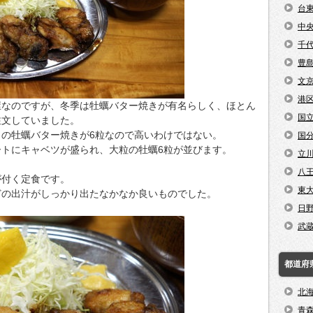
台
中
千
豊
文
港
屋なのですが、冬季は牡蠣バター焼きが有名らしく、ほとん
国
注文していました。
の牡蠣バター焼きが6粒なので高いわけではない。
国
トにキャベツが盛られ、大粒の牡蠣6粒が並びます。
立
八
が付く定食です。
東
どの出汁がしっかり出たなかなか良いものでした。
日
武
都道府
北
青