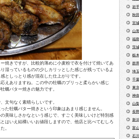
岩
秋
宮
山
福
茨
栃
ター焼きですが、比較的薄めに小麦粉で衣を付けて焼いてあ
群
あり湿っているものの少しカリッとした感じが残っているよ
埼
ト感としっとり感が混在した仕上がりです。
千
べ応えありますね。この中の牡蠣のプリっと柔らかい感じ
東
が牡蠣バター焼きの魅力です。
神
で、文句なく素晴らしいです。
山
立った牡蠣バター焼きという印象はあまり感じません。
長
ルの美味しさかなという感じで、すごく美味しいけど特別感
新
蠣とはいえ結構いいお値段しますので、他店と比べてむしろ
した。
富
石