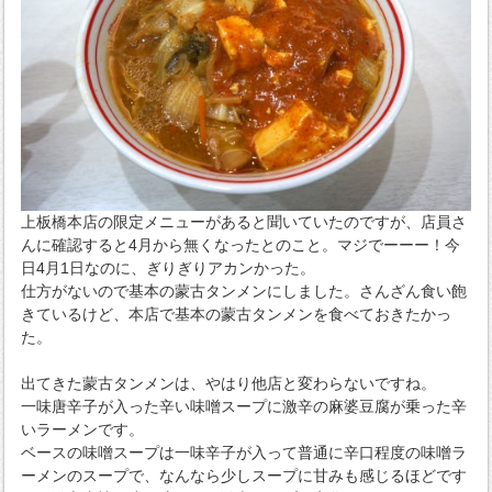
上板橋本店の限定メニューがあると聞いていたのですが、店員さ
んに確認すると4月から無くなったとのこと。マジでーーー！今
日4月1日なのに、ぎりぎりアカンかった。
仕方がないので基本の蒙古タンメンにしました。さんざん食い飽
きているけど、本店で基本の蒙古タンメンを食べておきたかっ
た。
出てきた蒙古タンメンは、やはり他店と変わらないですね。
一味唐辛子が入った辛い味噌スープに激辛の麻婆豆腐が乗った辛
いラーメンです。
ベースの味噌スープは一味辛子が入って普通に辛口程度の味噌ラ
ーメンのスープで、なんなら少しスープに甘みも感じるほどです