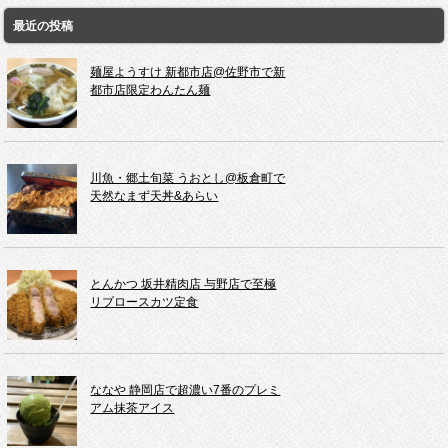
最近の投稿
麺屋ようすけ 新都市店@佐野市で新
都市店限定わんたん麺
川魚・郷土旬菜 うおとし@板倉町で
天然なまず天丼&あらい
とんかつ 坂井精肉店 与野店で至極
リブロースカツ定食
ななや 静岡店で超濃い7番のプレミ
アム抹茶アイス