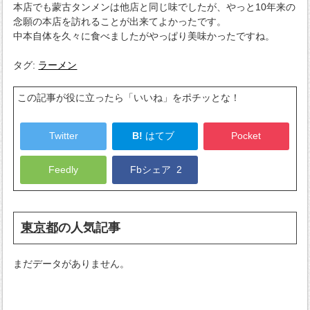
本店でも蒙古タンメンは他店と同じ味でしたが、やっと10年来の
念願の本店を訪れることが出来てよかったです。
中本自体を久々に食べましたがやっぱり美味かったですね。
タグ:
ラーメン
この記事が役に立ったら「いいね」をポチッとな！
Twitter
B!
はてブ
Pocket
Feedly
Fbシェア
2
東京都
の人気記事
まだデータがありません。