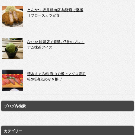
とんかつ 坂井精肉店 与野店で至極
リブロースカツ定食
ななや 静岡店で超濃い7番のプレミ
アム抹茶アイス
清水まぐろ館 海山で極上マグロ寿司
松&桜海老のかき揚げ
ブログ内検索
カテゴリー