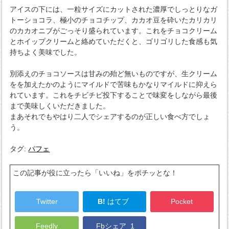
アイスの下には、一粒サイズにカットされた濃厚でしっとりなガ
トーショコラ、極小のチョコチップ、カカオ豆を砕いたカリカリ
のカカオニブがごっそり盛られています。これをチョコクリーム
とホイップクリームと絡めていただくと、ゴリゴリした食感も気
持ちよく美味でした。
別添えのチョコソースは甘みの殆ど無いものですが、生クリーム
をを加えたかのようにマイルドで苦味もかなりマイルドに抑えら
れています。これをチビチビ投下することで味変をしながら最後
まで美味しくいただきました。
まあそれでもやはり二人でシェアするのが正しい食べ方でしょ
う。
タグ:
パフェ
この記事が役に立ったら「いいね」をポチッとな！
Twitter
B!
はてブ
Pocket
Feedly
Fbシェア
1