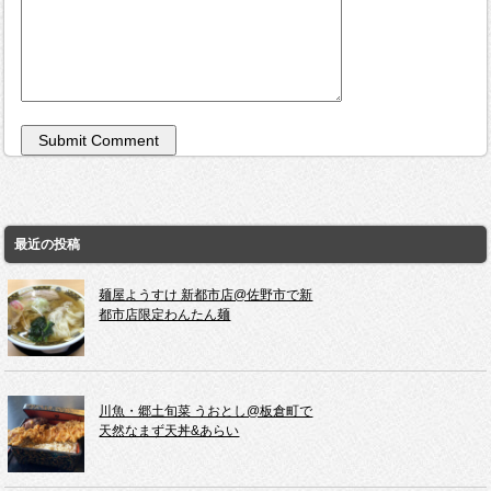
最近の投稿
麺屋ようすけ 新都市店@佐野市で新
都市店限定わんたん麺
川魚・郷土旬菜 うおとし@板倉町で
天然なまず天丼&あらい