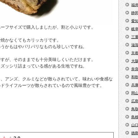
福
静
愛
ハーフサイズで購入しましたが、割と小ぶりです。
岐
三
で焼かなくてもカリッカリです。
滋
いうかもはやパリパリなものも珍しいですね。
京
ですが、そのままでも十分美味しくいただけます。
大
りズッシリ詰まっている感がある生地ですね。
奈
和
ク、アンズ、クルミなどが散らされていて、味わいや食感な
いドライフルーツが散らされているので風味豊かです。
兵
岡
広
鳥
島
山
徳