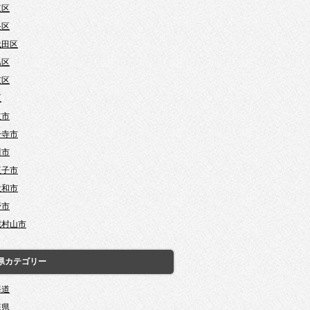
東区
央区
代田区
島区
京区
区
立市
分寺市
川市
王子市
大和市
野市
蔵村山市
県カテゴリー
海道
森県