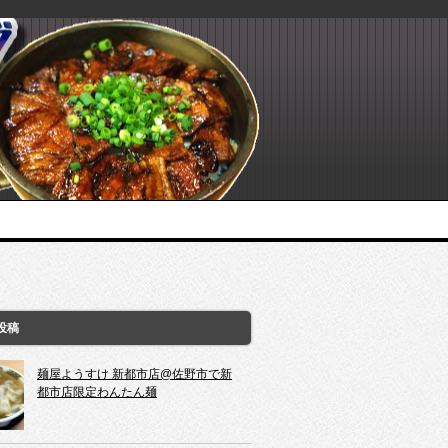
投稿
麺屋ようすけ 新都市店@佐野市で新
都市店限定わんたん麺