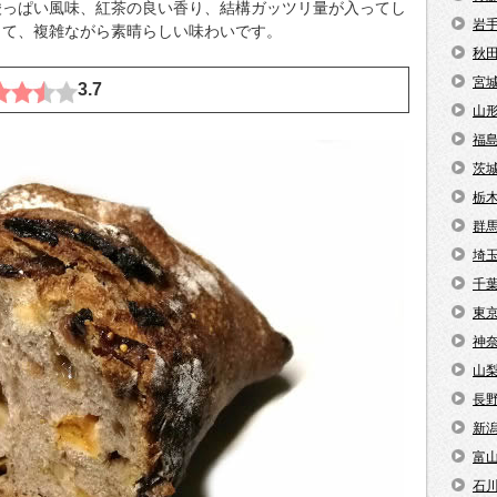
酸っぱい風味、紅茶の良い香り、結構ガッツリ量が入ってし
岩
って、複雑ながら素晴らしい味わいです。
秋
宮
3.7
山
福
茨
栃
群
埼
千
東
神
山
長
新
富
石