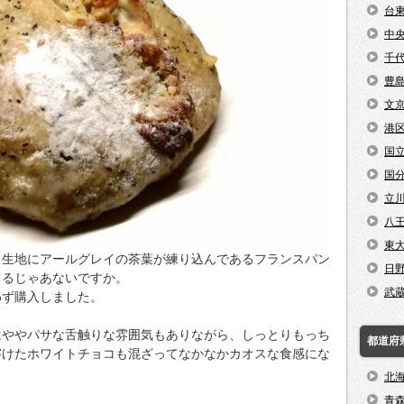
台
中
千
豊
文
港
国
国
立
八
東
、生地にアールグレイの茶葉が練り込んであるフランスパン
日
てるじゃあないですか。
武
わず購入しました。
はややパサな舌触りな雰囲気もありながら、しっとりもっち
都道府
溶けたホワイトチョコも混ざってなかなかカオスな食感にな
北
青