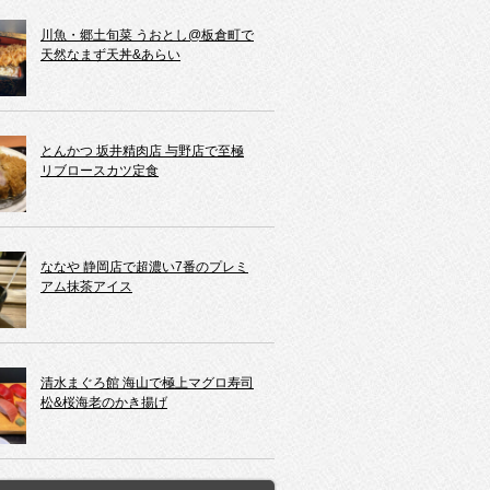
川魚・郷土旬菜 うおとし@板倉町で
天然なまず天丼&あらい
とんかつ 坂井精肉店 与野店で至極
リブロースカツ定食
ななや 静岡店で超濃い7番のプレミ
アム抹茶アイス
清水まぐろ館 海山で極上マグロ寿司
松&桜海老のかき揚げ