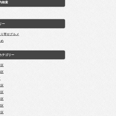
内検索
リー
取り寄せグルメ
とめ
カテゴリー
田区
飾区
区
東区
川区
谷区
宿区
田区