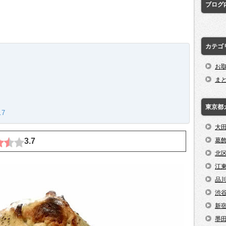
ブログ
カテゴ
お
ま
東京都
7
大
3.7
葛
北
江
品
渋
新
墨