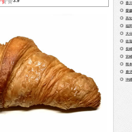
3.9
香
愛
高
福
大
佐
長
宮
熊
鹿
沖