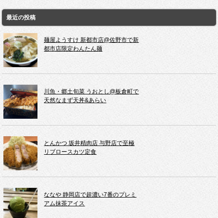
最近の投稿
麺屋ようすけ 新都市店@佐野市で新
都市店限定わんたん麺
川魚・郷土旬菜 うおとし@板倉町で
天然なまず天丼&あらい
とんかつ 坂井精肉店 与野店で至極
リブロースカツ定食
ななや 静岡店で超濃い7番のプレミ
アム抹茶アイス