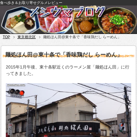
食べ歩き＆お取り寄せグルメレビュー
TOP
東京都北区
麺処ほん田@東十条で「香味鶏だし らーめん」
麺処ほん田@東十条で「香味鶏だし らーめん」
2015年1月午後、東十条駅近くのラーメン屋「麺処ほん田」に行
ってきました。