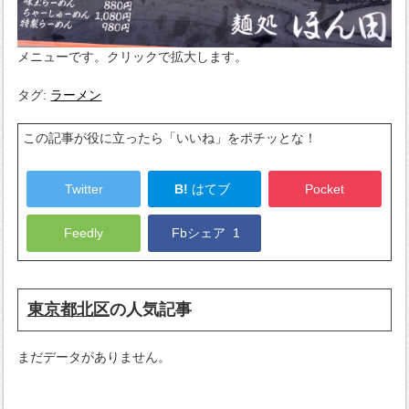
メニューです。クリックで拡大します。
タグ:
ラーメン
この記事が役に立ったら「いいね」をポチッとな！
Twitter
B!
はてブ
Pocket
Feedly
Fbシェア
1
東京都北区
の人気記事
まだデータがありません。