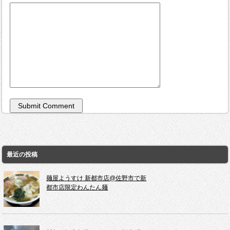
最近の投稿
麺屋ようすけ 新都市店@佐野市で新
都市店限定わんたん麺