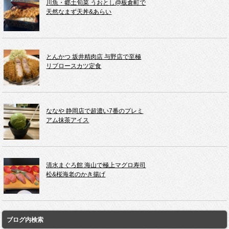
川魚・郷土旬菜 うおとし@板倉町で
天然なまず天丼&あらい
とんかつ 坂井精肉店 与野店で至極
リブロースカツ定食
ななや 静岡店で超濃い7番のプレミ
アム抹茶アイス
清水まぐろ館 海山で極上マグロ寿司
松&桜海老のかき揚げ
ブログ内検索