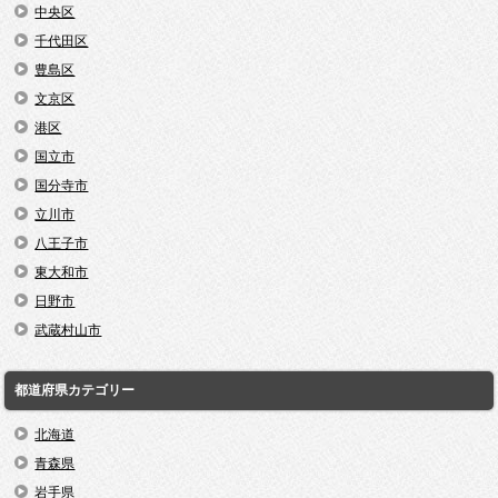
中央区
千代田区
豊島区
文京区
港区
国立市
国分寺市
立川市
八王子市
東大和市
日野市
武蔵村山市
都道府県カテゴリー
北海道
青森県
岩手県