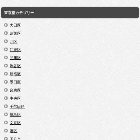
東京都カテゴリー
大田区
葛飾区
北区
江東区
品川区
渋谷区
新宿区
墨田区
台東区
中央区
千代田区
豊島区
文京区
港区
国立市