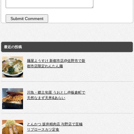
最近の投稿
麺屋ようすけ 新都市店@佐野市で新
都市店限定わんたん麺
川魚・郷土旬菜 うおとし@板倉町で
天然なまず天丼&あらい
とんかつ 坂井精肉店 与野店で至極
リブロースカツ定食