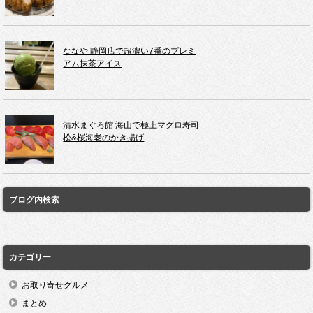
ななや 静岡店で超濃い7番のプレミ
アム抹茶アイス
清水まぐろ館 海山で極上マグロ寿司
松&桜海老のかき揚げ
ブログ内検索
カテゴリー
お取り寄せグルメ
まとめ