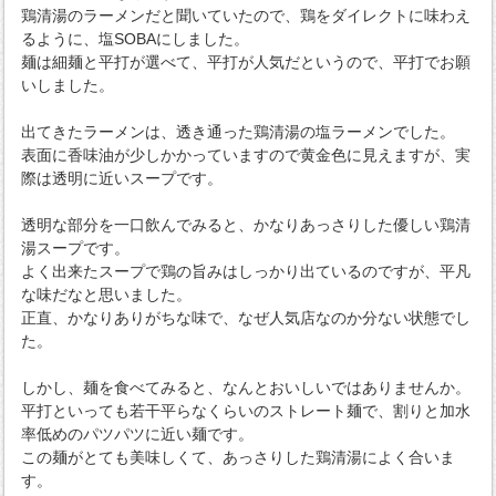
鶏清湯のラーメンだと聞いていたので、鶏をダイレクトに味わえ
るように、塩SOBAにしました。
麺は細麺と平打が選べて、平打が人気だというので、平打でお願
いしました。
出てきたラーメンは、透き通った鶏清湯の塩ラーメンでした。
表面に香味油が少しかかっていますので黄金色に見えますが、実
際は透明に近いスープです。
透明な部分を一口飲んでみると、かなりあっさりした優しい鶏清
湯スープです。
よく出来たスープで鶏の旨みはしっかり出ているのですが、平凡
な味だなと思いました。
正直、かなりありがちな味で、なぜ人気店なのか分ない状態でし
た。
しかし、麺を食べてみると、なんとおいしいではありませんか。
平打といっても若干平らなくらいのストレート麺で、割りと加水
率低めのパツパツに近い麺です。
この麺がとても美味しくて、あっさりした鶏清湯によく合いま
す。