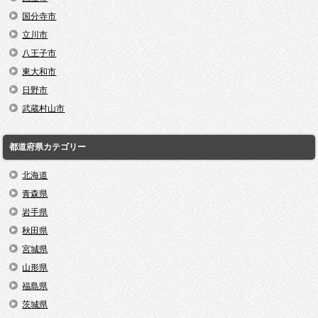
国分寺市
立川市
八王子市
東大和市
日野市
武蔵村山市
都道府県カテゴリー
北海道
青森県
岩手県
秋田県
宮城県
山形県
福島県
茨城県