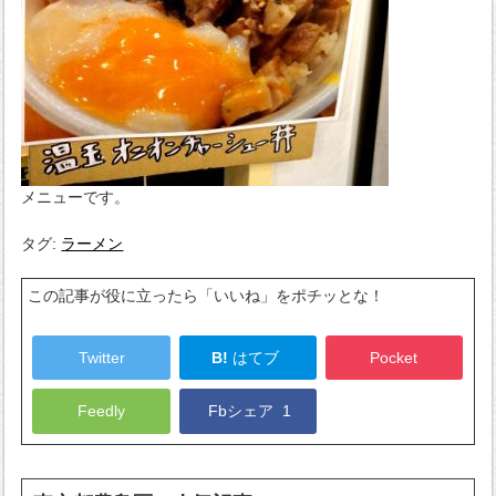
メニューです。
タグ:
ラーメン
この記事が役に立ったら「いいね」をポチッとな！
Twitter
B!
はてブ
Pocket
Feedly
Fbシェア
1