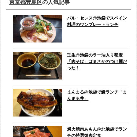
東京都豊島区
の人気記事
バル・セレス@池袋でスペイン
料理のワンプレートランチ
壬生@池袋のラー油入り蕎麦
「肉そば」はまさかのつけ麺だ
った！
まんまる@池袋で鰻ランチ「ま
んまる丼」
炭火焼肉あもん@北池袋でラン
チの特選焼肉定食