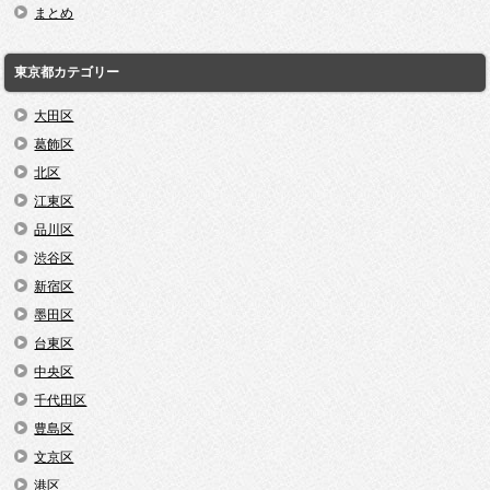
まとめ
東京都カテゴリー
大田区
葛飾区
北区
江東区
品川区
渋谷区
新宿区
墨田区
台東区
中央区
千代田区
豊島区
文京区
港区