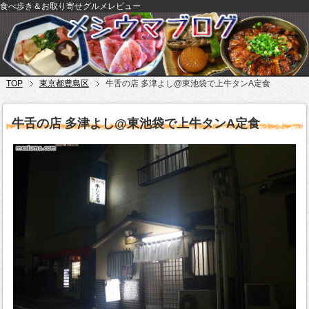
食べ歩き＆お取り寄せグルメレビュー
TOP
東京都豊島区
牛舌の店 多津よし@東池袋で上牛タンA定食
牛舌の店 多津よし@東池袋で上牛タンA定食