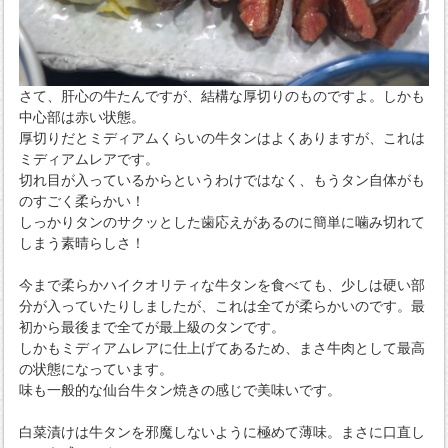
さて、肝心の牛たんですが、結構な厚切りのものですよ。しかも
中心部は赤い状態。
厚切りだとミディアムくらいの牛タンはよくありますが、これは
ミディアムレアです。
切れ目が入っているからというわけではなく、もうタン自体がも
のすごく柔らかい！
しっかりタンのサクッとした歯応えがあるのに簡単に噛み切れて
しまう素晴らしさ！
今まで柔らかハイクオリティな牛タンを食べても、少しは硬い部
分が入っていたりしましたが、これは全てが柔らかいのです。最
初から最後まで全てが最上級のタンです。
しかもミディアムレアに仕上げてあるため、まさ牛肉として最高
の状態になっています。
味も一般的な仙台牛タン焼きの感じで美味いです。
白菜漬けは牛タンを邪魔しないように極めて薄味。まさに口直し