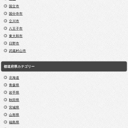
国立市
国分寺市
立川市
八王子市
東大和市
日野市
武蔵村山市
都道府県カテゴリー
北海道
青森県
岩手県
秋田県
宮城県
山形県
福島県