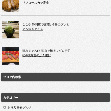
リブロースカツ定食
ななや 静岡店で超濃い7番のプレミ
アム抹茶アイス
清水まぐろ館 海山で極上マグロ寿司
松&桜海老のかき揚げ
ブログ内検索
カテゴリー
お取り寄せグルメ