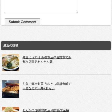
最近の投稿
麺屋ようすけ 新都市店@佐野市で新
都市店限定わんたん麺
川魚・郷土旬菜 うおとし@板倉町で
天然なまず天丼&あらい
とんかつ 坂井精肉店 与野店で至極