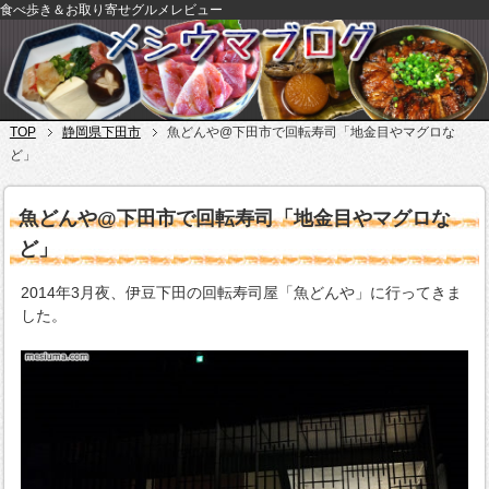
食べ歩き＆お取り寄せグルメレビュー
TOP
静岡県下田市
魚どんや@下田市で回転寿司「地金目やマグロな
ど」
魚どんや@下田市で回転寿司「地金目やマグロな
ど」
2014年3月夜、伊豆下田の回転寿司屋「魚どんや」に行ってきま
した。