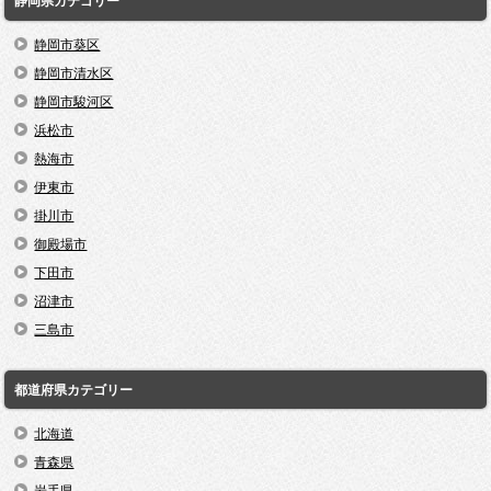
静岡県カテゴリー
静岡市葵区
静岡市清水区
静岡市駿河区
浜松市
熱海市
伊東市
掛川市
御殿場市
下田市
沼津市
三島市
都道府県カテゴリー
北海道
青森県
岩手県