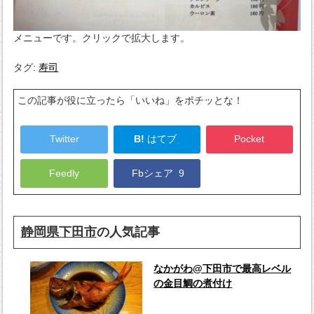
メニューです。クリックで拡大します。
タグ:
寿司
この記事が役に立ったら「いいね」をポチッとな！
Twitter
B!
はてブ
Pocket
Feedly
Fbシェア
9
静岡県下田市
の人気記事
なかがわ@下田市で最高レベル
の金目鯛の煮付け