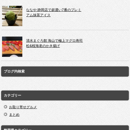
ななや 静岡店で超濃い7番のプレミ
アム抹茶アイス
清水まぐろ館 海山で極上マグロ寿司
松&桜海老のかき揚げ
ブログ内検索
カテゴリー
お取り寄せグルメ
まとめ