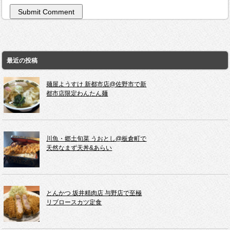
最近の投稿
麺屋ようすけ 新都市店@佐野市で新
都市店限定わんたん麺
川魚・郷土旬菜 うおとし@板倉町で
天然なまず天丼&あらい
とんかつ 坂井精肉店 与野店で至極
リブロースカツ定食