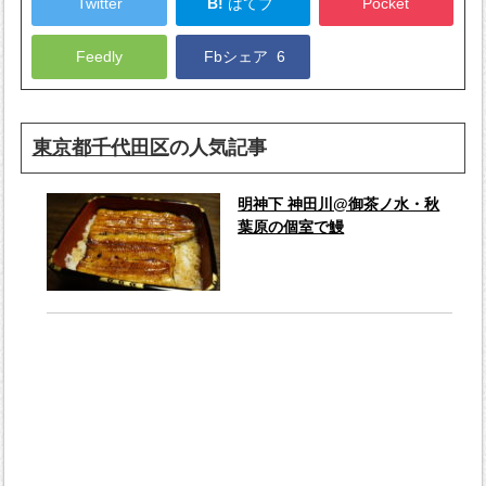
Twitter
B!
はてブ
Pocket
Feedly
Fbシェア
6
東京都千代田区
の人気記事
明神下 神田川@御茶ノ水・秋
葉原の個室で鰻