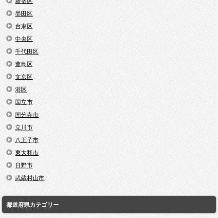
新宿区
墨田区
台東区
中央区
千代田区
豊島区
文京区
港区
国立市
国分寺市
立川市
八王子市
東大和市
日野市
武蔵村山市
都道府県カテゴリー