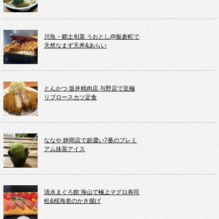
川魚・郷土旬菜 うおとし@板倉町で
天然なまず天丼&あらい
とんかつ 坂井精肉店 与野店で至極
リブロースカツ定食
ななや 静岡店で超濃い7番のプレミ
アム抹茶アイス
清水まぐろ館 海山で極上マグロ寿司
松&桜海老のかき揚げ