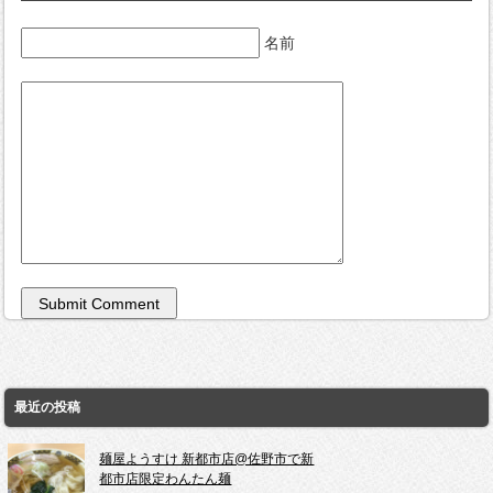
名前
最近の投稿
麺屋ようすけ 新都市店@佐野市で新
都市店限定わんたん麺