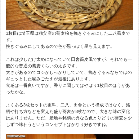
3枚目は埼玉県は秩父産の蕎麦粉を挽きぐるみにした二八蕎麦で
す。
挽きぐるみにしてあるので色が黒っぽく星も見えます。
これは少しだけ太めになっていて田舎蕎麦風ですが、それでも一
般的な普通の蕎麦くらいの太さです。
太さがあるのでコシがしっかりしていて、挽きぐるみならではの
ギュッとした噛みごたえが最後にあります。
食感は一番良いですが、香りに関してはやはり1枚目のほうがあ
ったかな。
よくある3枚セットの更科、二八、田舎という構成ではなく、銘
柄や打ち方などを変えた盛り蕎麦が3枚なので、大きな味の変化
はありません。ただ、産地や銘柄の異なる色とりどりの蕎麦を少
しずつ味わうというコンセプトはかなり好きですね。