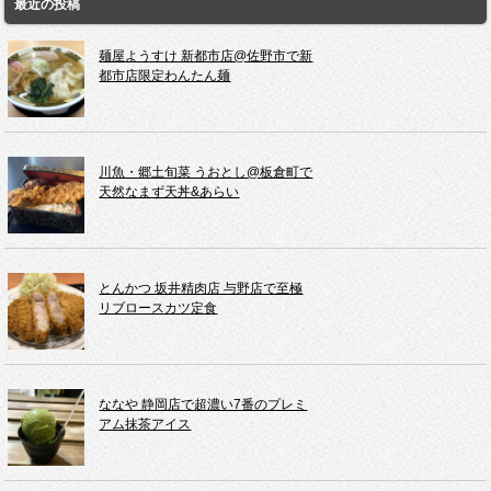
最近の投稿
麺屋ようすけ 新都市店@佐野市で新
都市店限定わんたん麺
川魚・郷土旬菜 うおとし@板倉町で
天然なまず天丼&あらい
とんかつ 坂井精肉店 与野店で至極
リブロースカツ定食
ななや 静岡店で超濃い7番のプレミ
アム抹茶アイス