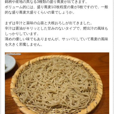
銘柄や産地の異なる3種類の盛り蕎麦が出てきます。
ボリューム的には、盛り蕎麦1/2枚程度の量が3枚ですので、一般
的な盛り蕎麦大盛りくらいの量でしょうか。
まずは辛汁と薬味の山葵と大根おろしが出てきました。
辛汁は醤油がキリッとした甘みのないタイプで、鰹出汁の風味も
しっかりしています。
薄めの優しい味でもありませんが、サッパリしていて蕎麦の風味
を大きく邪魔しません。