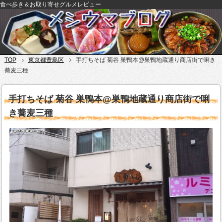
食べ歩き＆お取り寄せグルメレビュー
TOP
東京都豊島区
手打ちそば 菊谷 巣鴨本@巣鴨地蔵通り商店街で唎き
蕎麦三種
手打ちそば 菊谷 巣鴨本@巣鴨地蔵通り商店街で唎
き蕎麦三種