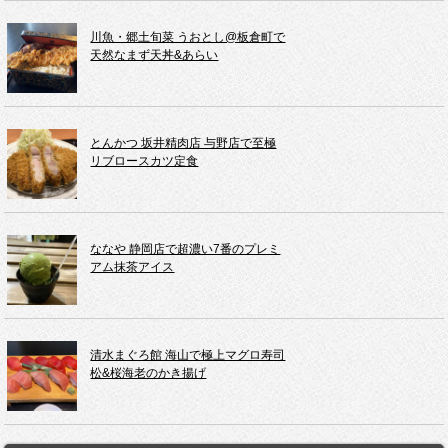
川魚・郷土旬菜 うおとし@板倉町で
天然なまず天丼&あらい
とんかつ 坂井精肉店 与野店で至極
リブロースカツ定食
ななや 静岡店で超濃い7番のプレミ
アム抹茶アイス
清水まぐろ館 海山で極上マグロ寿司
松&桜海老のかき揚げ