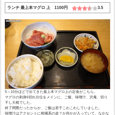
ランチ 最上本マグロ 上 1100円
3.5
5～10分ほどで出てきた最上本マグロ上の定食がこちら。
マグロの刺身6切れ分位をメインに、ご飯、味噌汁、沢庵、切り
干し大根でした。
終了間際だったからか、ご飯は若干こわこわしていました。
味噌汁はアクセントに柑橘系の皮？か何かが入っていて、なかな