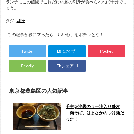
ランチにこの値段でこれだけの鮪の刺身が食べられれば十分でし
ょう。
タグ:
刺身
この記事が役に立ったら「いいね」をポチッとな！
Twitter
B!
はてブ
Pocket
Feedly
Fbシェア
1
東京都豊島区
の人気記事
壬生@池袋のラー油入り蕎麦
「肉そば」はまさかのつけ麺だ
った！