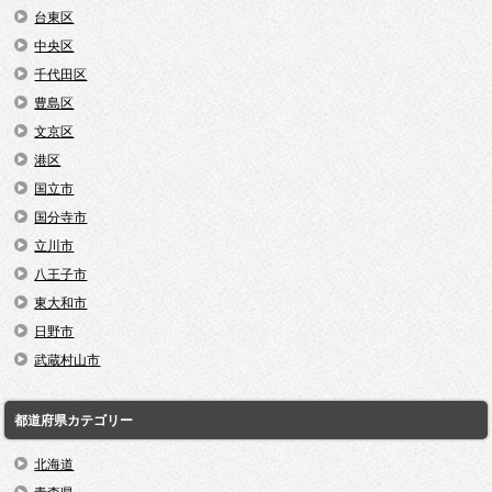
台東区
中央区
千代田区
豊島区
文京区
港区
国立市
国分寺市
立川市
八王子市
東大和市
日野市
武蔵村山市
都道府県カテゴリー
北海道