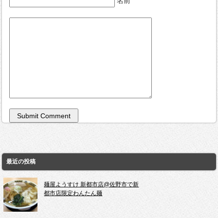
名前
最近の投稿
麺屋ようすけ 新都市店@佐野市で新
都市店限定わんたん麺