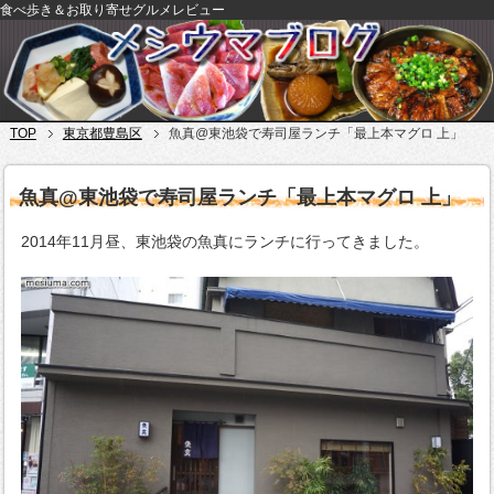
食べ歩き＆お取り寄せグルメレビュー
TOP
東京都豊島区
魚真@東池袋で寿司屋ランチ「最上本マグロ 上」
魚真@東池袋で寿司屋ランチ「最上本マグロ 上」
2014年11月昼、東池袋の魚真にランチに行ってきました。