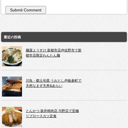
最近の投稿
麺屋ようすけ 新都市店@佐野市で新
都市店限定わんたん麺
川魚・郷土旬菜 うおとし@板倉町で
天然なまず天丼&あらい
とんかつ 坂井精肉店 与野店で至極
リブロースカツ定食