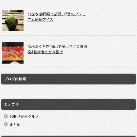
ななや 静岡店で超濃い7番のプレミ
アム抹茶アイス
清水まぐろ館 海山で極上マグロ寿司
松&桜海老のかき揚げ
ブログ内検索
カテゴリー
お取り寄せグルメ
まとめ