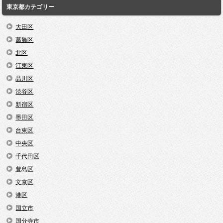
東京都カテゴリー
大田区
葛飾区
北区
江東区
品川区
渋谷区
新宿区
墨田区
台東区
中央区
千代田区
豊島区
文京区
港区
国立市
国分寺市