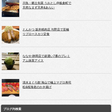
川魚・郷土旬菜 うおとし@板倉町で
天然なまず天丼&あらい
とんかつ 坂井精肉店 与野店で至極
リブロースカツ定食
ななや 静岡店で超濃い7番のプレミ
アム抹茶アイス
清水まぐろ館 海山で極上マグロ寿司
松&桜海老のかき揚げ
ブログ内検索