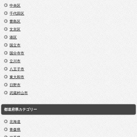
中央区
千代田区
豊島区
文京区
港区
国立市
国分寺市
立川市
八王子市
東大和市
日野市
武蔵村山市
都道府県カテゴリー
北海道
青森県