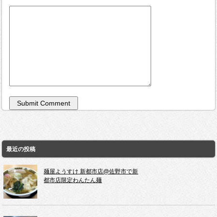
最近の投稿
麺屋ようすけ 新都市店@佐野市で新
都市店限定わんたん麺