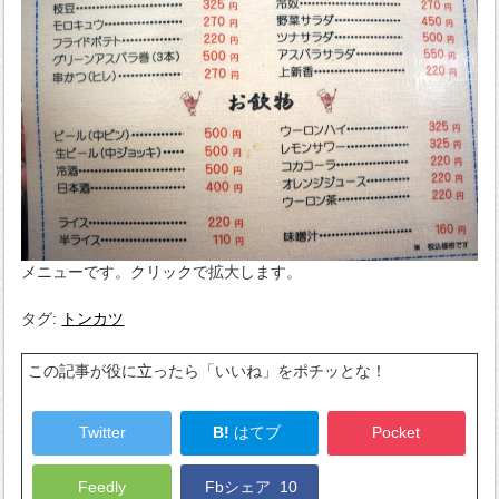
メニューです。クリックで拡大します。
タグ:
トンカツ
この記事が役に立ったら「いいね」をポチッとな！
Twitter
B!
はてブ
Pocket
Feedly
Fbシェア
10