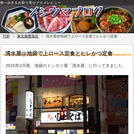
食べ歩き＆お取り寄せグルメレビュー
TOP
東京都豊島区
清水屋@池袋で上ロース定食とヒレかつ定食
清水屋@池袋で上ロース定食とヒレかつ定食
2015年2月夜、池袋のトンカツ屋「清水屋」に行ってきました。