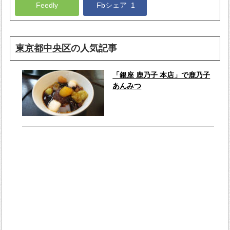
Feedly
Fbシェア
1
東京都中央区
の人気記事
「銀座 鹿乃子 本店」で鹿乃子
あんみつ