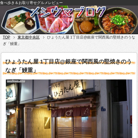
食べ歩き＆お取り寄せグルメレビュー
TOP
東京都中央区
ひょうたん屋 1丁目店@銀座で関西風の堅焼きのうな
ぎ「鰻重」
ひょうたん屋 1丁目店@銀座で関西風の堅焼きのう
なぎ「鰻重」