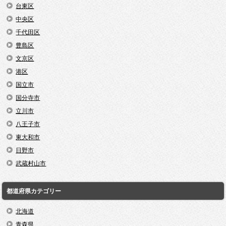
台東区
中央区
千代田区
豊島区
文京区
港区
国立市
国分寺市
立川市
八王子市
東大和市
日野市
武蔵村山市
都道府県カテゴリー
北海道
青森県