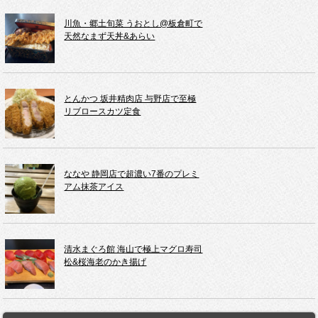
川魚・郷土旬菜 うおとし@板倉町で
天然なまず天丼&あらい
とんかつ 坂井精肉店 与野店で至極
リブロースカツ定食
ななや 静岡店で超濃い7番のプレミ
アム抹茶アイス
清水まぐろ館 海山で極上マグロ寿司
松&桜海老のかき揚げ