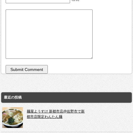
最近の投稿
麺屋ようすけ 新都市店@佐野市で新
都市店限定わんたん麺