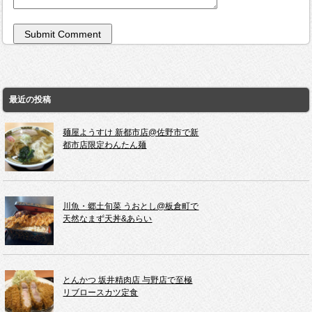
最近の投稿
麺屋ようすけ 新都市店@佐野市で新
都市店限定わんたん麺
川魚・郷土旬菜 うおとし@板倉町で
天然なまず天丼&あらい
とんかつ 坂井精肉店 与野店で至極
リブロースカツ定食