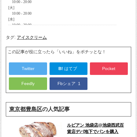
タグ:
アイスクリーム
この記事が役に立ったら「いいね」をポチッとな！
Twitter
B!
はてブ
Pocket
Feedly
Fbシェア
1
東京都豊島区
の人気記事
ルビアン 池袋店@池袋西武百
貨店デパ地下でパンを購入