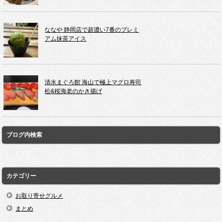
ななや 静岡店で超濃い7番のプレミ
アム抹茶アイス
清水まぐろ館 海山で極上マグロ寿司
松&桜海老のかき揚げ
ブログ内検索
カテゴリー
お取り寄せグルメ
まとめ