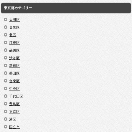
東京都カテゴリー
大田区
葛飾区
北区
江東区
品川区
渋谷区
新宿区
墨田区
台東区
中央区
千代田区
豊島区
文京区
港区
国立市