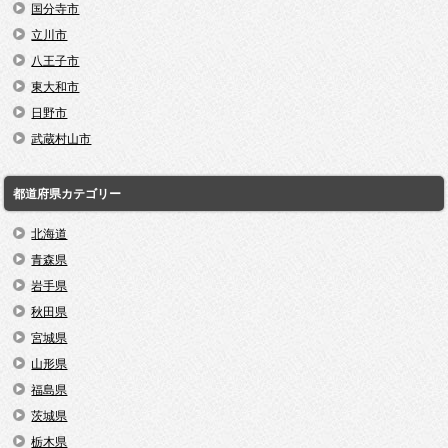
国分寺市
立川市
八王子市
東大和市
日野市
武蔵村山市
都道府県カテゴリー
北海道
青森県
岩手県
秋田県
宮城県
山形県
福島県
茨城県
栃木県