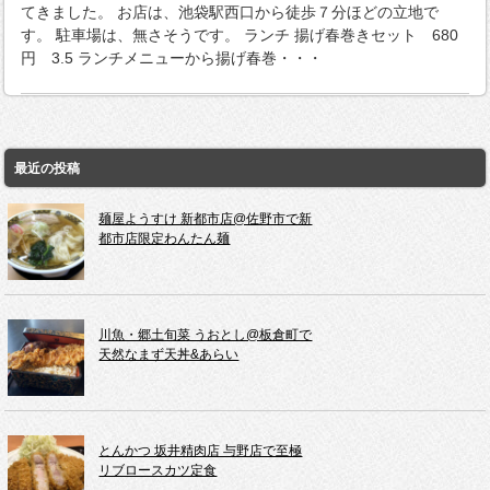
てきました。 お店は、池袋駅西口から徒歩７分ほどの立地で
す。 駐車場は、無さそうです。 ランチ 揚げ春巻きセット 680
円 3.5 ランチメニューから揚げ春巻・・・
最近の投稿
麺屋ようすけ 新都市店@佐野市で新
都市店限定わんたん麺
川魚・郷土旬菜 うおとし@板倉町で
天然なまず天丼&あらい
とんかつ 坂井精肉店 与野店で至極
リブロースカツ定食