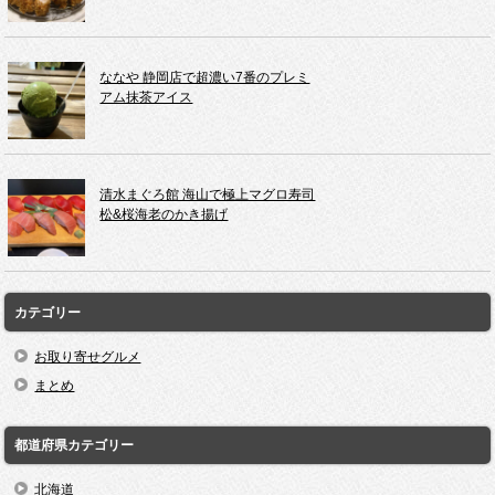
ななや 静岡店で超濃い7番のプレミ
アム抹茶アイス
清水まぐろ館 海山で極上マグロ寿司
松&桜海老のかき揚げ
カテゴリー
お取り寄せグルメ
まとめ
都道府県カテゴリー
北海道