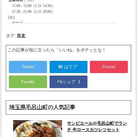
タグ:
蕎麦
この記事が役に立ったら「いいね」をポチッとな！
Twitter
B!
はてブ
Pocket
Feedly
Fbシェア
1
埼玉県毛呂山町
の人気記事
サンピエール@毛呂山町でラン
チ 牛ロースカツレツセット