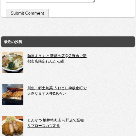
最近の投稿
麺屋ようすけ 新都市店@佐野市で新
都市店限定わんたん麺
川魚・郷土旬菜 うおとし@板倉町で
天然なまず天丼&あらい
とんかつ 坂井精肉店 与野店で至極
リブロースカツ定食