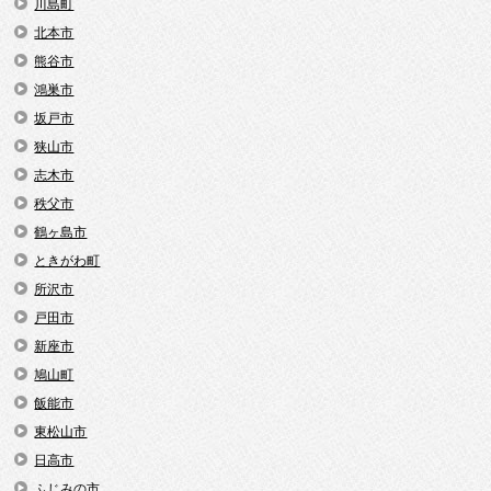
川島町
北本市
熊谷市
鴻巣市
坂戸市
狭山市
志木市
秩父市
鶴ヶ島市
ときがわ町
所沢市
戸田市
新座市
鳩山町
飯能市
東松山市
日高市
ふじみの市