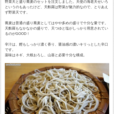
野菜天と盛り蕎麦のセットを注文しました。天使の海老天せいろ
というのもあったけど、天麩羅は野菜が魅力的なので、とりあえ
ず野菜天です。
蕎麦は普通の盛り蕎麦としてはやや多めの盛りで十分な量です。
天麩羅もなかなかの盛りで、天つゆと塩がしっかり用意されてい
るのがGOOD！
辛汁は、鰹もしっかり濃く香り、醤油感の濃いキリっとした辛口
です。
薬味はネギ、大根おろし、山葵と必要十分な構成。