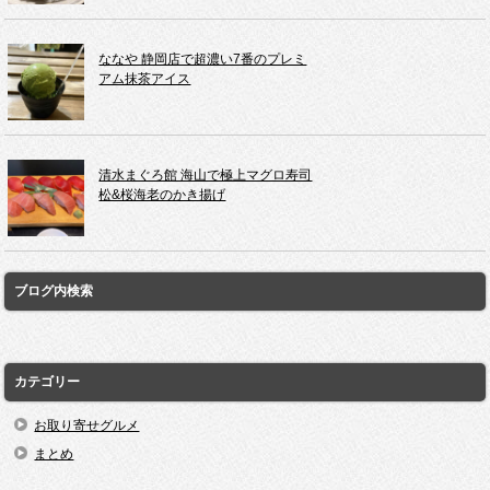
ななや 静岡店で超濃い7番のプレミ
アム抹茶アイス
清水まぐろ館 海山で極上マグロ寿司
松&桜海老のかき揚げ
ブログ内検索
カテゴリー
お取り寄せグルメ
まとめ