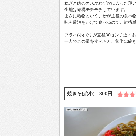
ねぎと肉のカスがわずかに入った薄
生地は結構モチモチしています。
まさに粉物という、粉が主役の食べ
味も醤油をかけて食べるので、結構
フライ(小)ですが直径30センチ近く
一人でこの量を食べると、後半は飽
焼きそば(小) 300円