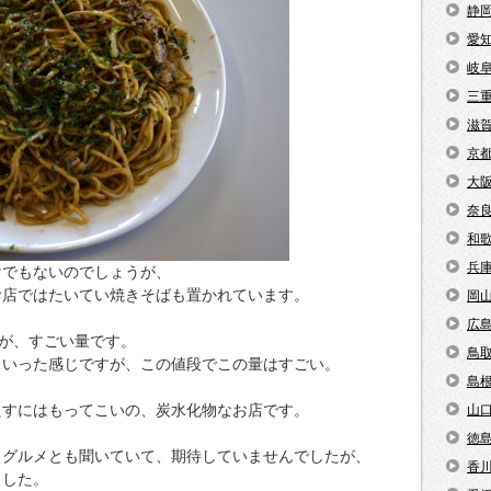
静
愛
岐
三
滋
京
大
奈
和
兵
けでもないのでしょうが、
お店ではたいてい焼きそばも置かれています。
岡
広
すが、すごい量です。
鳥
といった感じですが、この値段でこの量はすごい。
島
たすにはもってこいの、炭水化物なお店です。
山
徳
りグルメとも聞いていて、期待していませんでしたが、
香
ました。