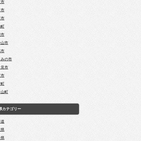
沢市
田市
座市
山町
能市
松山市
高市
じみの市
士見市
庄市
芳町
呂山町
県カテゴリー
海道
森県
手県