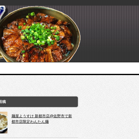
投稿
麺屋ようすけ 新都市店@佐野市で新
都市店限定わんたん麺