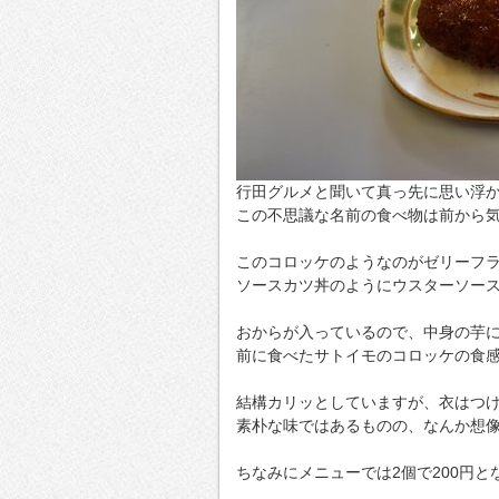
行田グルメと聞いて真っ先に思い浮
この不思議な名前の食べ物は前から
このコロッケのようなのがゼリーフ
ソースカツ丼のようにウスターソー
おからが入っているので、中身の芋
前に食べたサトイモのコロッケの食
結構カリッとしていますが、衣はつ
素朴な味ではあるものの、なんか想
ちなみにメニューでは2個で200円と