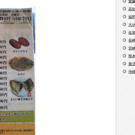
愛
高
福
大
佐
長
宮
熊
鹿
沖