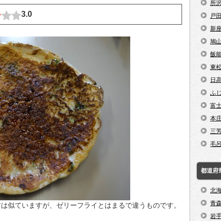
所
3.0
戸
新
鳩
飯
東
日
ふ
富
本
三
毛
都道府
北
青
前は似ていますが、ゼリーフライとはまるで違うものです。
岩