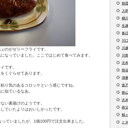
朝
入
桶
生
春
川
川
かぶのがゼリーフライです。
気になっていました。ここではじめて食べてみます。
川
北
ライです。
熊
スをくぐらせてあります。
鴻
に粘り気のあるコロッケという感じですね。
坂
感に似ているなあ。
狭
志
けない素揚げのようです。
秩
像していたよリはおいしかったです。
鶴
なっていましたが、1個100円で注文出来ました。
と