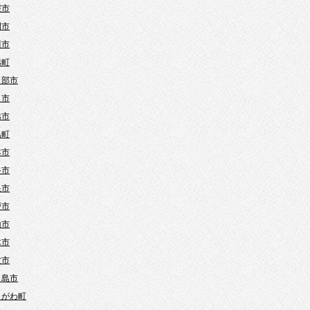
霞市
間市
川市
越町
日部市
口市
越市
島町
本市
谷市
巣市
戸市
山市
木市
父市
ヶ島市
きがわ町