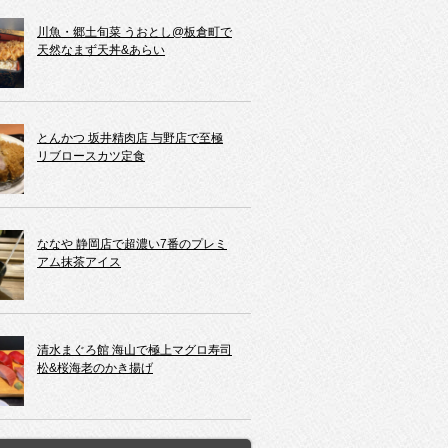
川魚・郷土旬菜 うおとし@板倉町で
天然なまず天丼&あらい
とんかつ 坂井精肉店 与野店で至極
リブロースカツ定食
ななや 静岡店で超濃い7番のプレミ
アム抹茶アイス
清水まぐろ館 海山で極上マグロ寿司
松&桜海老のかき揚げ