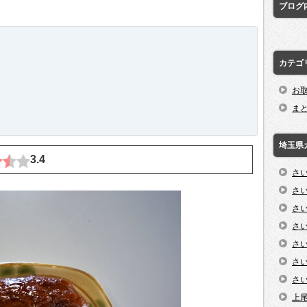
ブログ
カテゴ
お
ま
埼玉県
3.4
さ
さ
さ
さ
さ
さ
さ
上