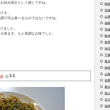
いお好み焼きという感じですね。
秋
宮
物です。
山
単調で沢山食べるものではないですね。
福
ありました。
茨
きが来ます。ちと単調なお味でした。
栃
群
埼
千
東
神
山
3.3
長
新
富
石
福