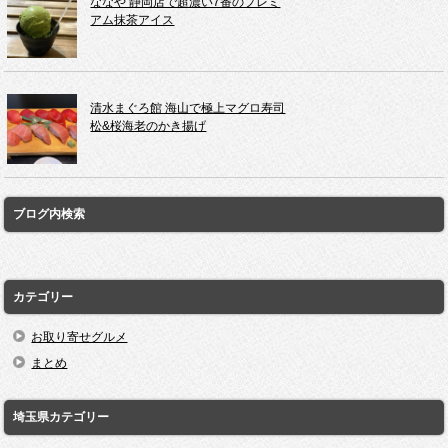
ななや 静岡店で超濃い7番のプレミ
アム抹茶アイス
清水まぐろ館 海山で極上マグロ寿司
松&桜海老のかき揚げ
ブログ内検索
カテゴリー
お取り寄せグルメ
まとめ
埼玉県カテゴリー