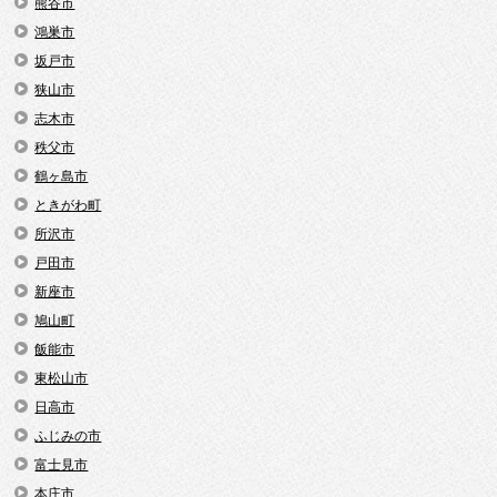
熊谷市
鴻巣市
坂戸市
狭山市
志木市
秩父市
鶴ヶ島市
ときがわ町
所沢市
戸田市
新座市
鳩山町
飯能市
東松山市
日高市
ふじみの市
富士見市
本庄市