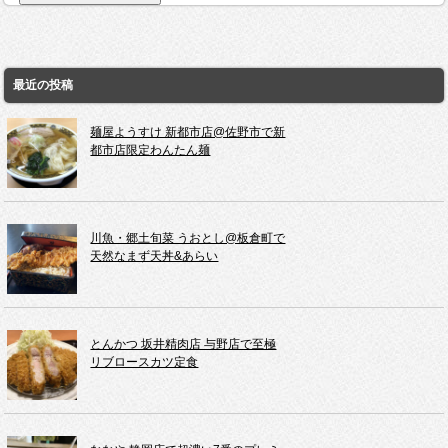
最近の投稿
麺屋ようすけ 新都市店@佐野市で新
都市店限定わんたん麺
川魚・郷土旬菜 うおとし@板倉町で
天然なまず天丼&あらい
とんかつ 坂井精肉店 与野店で至極
リブロースカツ定食