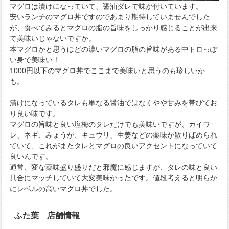
マグロは漬けになっていて、醤油ダレで味が付いています。
安いランチのマグロ丼ですのであまり期待していませんでした
が、食べてみるとマグロの脂の旨味をしっかり感じることが出来
て美味いじゃないですか。
本マグロかと思うほどの濃いマグロの脂の旨味がある中トロっぽ
い身で美味い！
1000円以下のマグロ丼でここまで美味いと思うのも珍しいか
も。
漬けになっているタレも単なる醤油ではなくやや甘みを帯びてお
り良い味です。
マグロの旨味と良い塩梅のタレだけでも美味いですが、カイワ
レ、ネギ、みょうが、キュウリ、生姜などの薬味が散りばめられ
ていて、これがまたタレとマグロの良いアクセントになっていて
良いんです。
通常、変な薬味盛り盛りだと邪魔に感じますが、タレの味と良い
具合にマッチしていて大変美味かったです。値段考えると明らか
にレベルの高いマグロ丼でした。
ふた葉 店舗情報