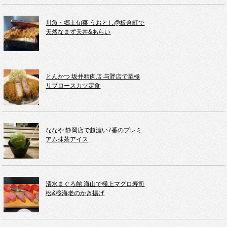
川魚・郷土旬菜 うおとし@板倉町で
天然なまず天丼&あらい
とんかつ 坂井精肉店 与野店で至極
リブロースカツ定食
ななや 静岡店で超濃い7番のプレミ
アム抹茶アイス
清水まぐろ館 海山で極上マグロ寿司
松&桜海老のかき揚げ