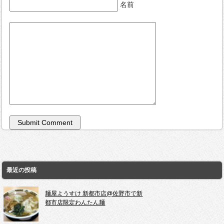
名前
最近の投稿
麺屋ようすけ 新都市店@佐野市で新
都市店限定わんたん麺