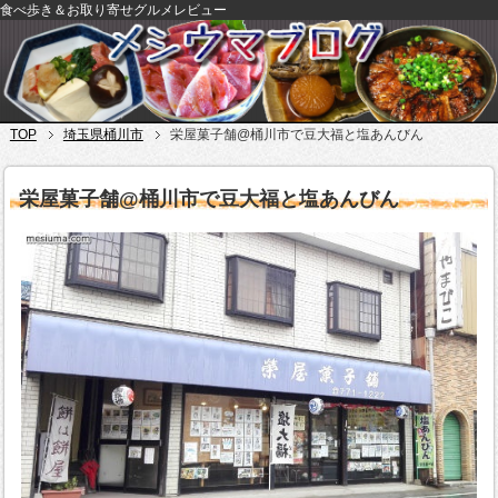
食べ歩き＆お取り寄せグルメレビュー
TOP
埼玉県桶川市
栄屋菓子舗@桶川市で豆大福と塩あんびん
栄屋菓子舗@桶川市で豆大福と塩あんびん