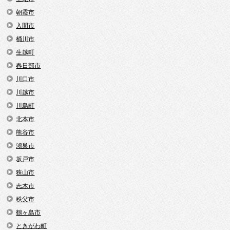
朝霞市
入間市
桶川市
生越町
春日部市
川口市
川越市
川島町
北本市
熊谷市
鴻巣市
坂戸市
狭山市
志木市
秩父市
鶴ヶ島市
ときがわ町