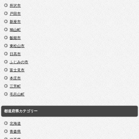
所沢市
戸田市
新座市
鳩山町
飯能市
東松山市
日高市
ふじみの市
富士見市
本庄市
三芳町
毛呂山町
都道府県カテゴリー
北海道
青森県