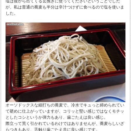
塩は後から出てくる玄挽きに使ってくださいということでした
が、私は普通の蕎麦も半分は辛汁つけずに食べるので塩を使いま
した。
オーソドックスな細打ちの蕎麦で、冷水でキュっと締められてい
て硬めに仕上がっていますが、コリッと堅い感じではなくモチッ
としたコシというか弾力もあり、歯ごたえは良い感じ。
際立って荒く引かれているわけではありませんが、蕎麦らしいざ
らつきもあり、舌触り歯ごたえ共に良い感じです。