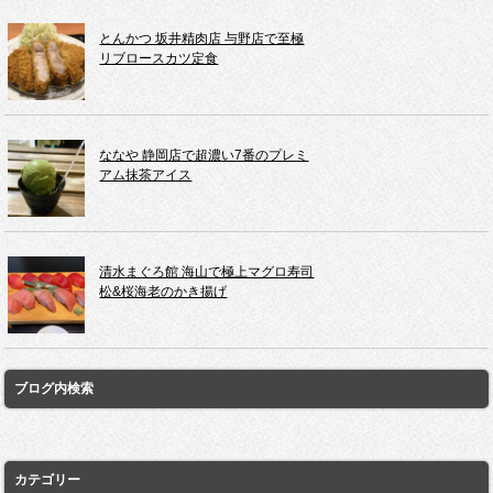
とんかつ 坂井精肉店 与野店で至極
リブロースカツ定食
ななや 静岡店で超濃い7番のプレミ
アム抹茶アイス
清水まぐろ館 海山で極上マグロ寿司
松&桜海老のかき揚げ
ブログ内検索
カテゴリー