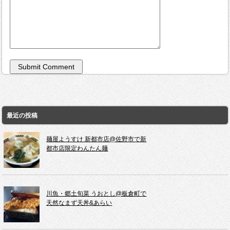
最近の投稿
麺屋ようすけ 新都市店@佐野市で新
都市店限定わんたん麺
川魚・郷土旬菜 うおとし@板倉町で
天然なまず天丼&あらい