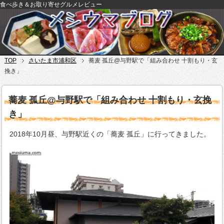
食べ歩き＆お取り寄せグルメレビュー
TOP
さいたま市浦和区
蕎麦 孤丘@与野駅で「組み合わせ 十割もり・玄
挽き」
蕎麦 孤丘@与野駅で「組み合わせ 十割もり・玄挽
き」
2018年10月昼、与野駅近くの「蕎麦 孤丘」に行ってきました。