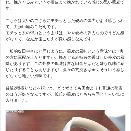
ね。挽きぐるみというか薄皮まで挽かれている感じの黒い蕎麦で
す。
こちらは太いのでさらにモチッとした硬めの弾力がより感じられ
て、力強い噛みごたえです。
モチッと系の弾力というよりは、やや硬めの弾力なのでうどん感
がなくて、なんか歯ごたえが良い感じなんです。
一般的な田舎そばと同じように、蕎麦の風味という意味では十割
の方に軍配が上がりますが、挽きぐるみ特有の香ばしい外皮の風
味があります。この外皮の風味は変な田舎そばだと嫌な風味に感
じたりすることもありますが、孤丘の玄挽きは全くそういう感じ
がなく心地よい風味です。
普通2種盛りなどを頼むと、どう考えても田舎よりも普通の蕎麦
のほうが好きなんですが、孤丘の蕎麦はどちらも同じくらい気に
入りました。