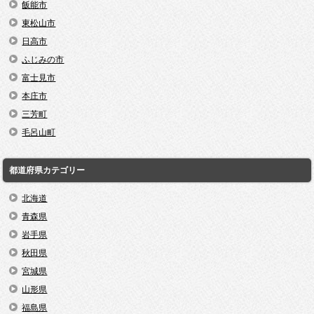
飯能市
東松山市
日高市
ふじみの市
富士見市
本庄市
三芳町
毛呂山町
都道府県カテゴリー
北海道
青森県
岩手県
秋田県
宮城県
山形県
福島県