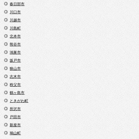
春日部市
川口市
川越市
川島町
北本市
熊谷市
鴻巣市
坂戸市
狭山市
志木市
秩父市
鶴ヶ島市
ときがわ町
所沢市
戸田市
新座市
鳩山町