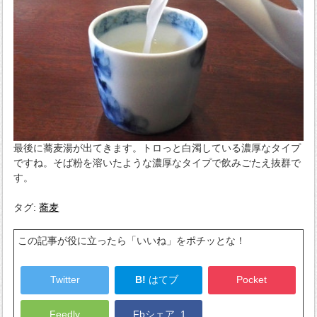
最後に蕎麦湯が出てきます。トロっと白濁している濃厚なタイプ
ですね。そば粉を溶いたような濃厚なタイプで飲みごたえ抜群で
す。
タグ:
蕎麦
この記事が役に立ったら「いいね」をポチッとな！
Twitter
B!
はてブ
Pocket
Feedly
Fbシェア
1