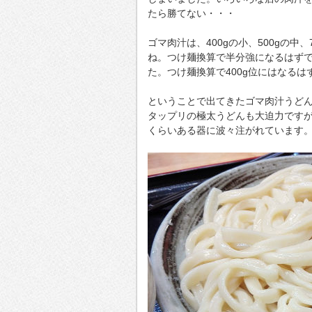
たら勝てない・・・
ゴマ肉汁は、400gの小、500gの
ね。つけ麺換算で半分強になるはず
た。つけ麺換算で400g位にはなるは
ということで出てきたゴマ肉汁うどん
タップリの極太うどんも大迫力です
くらいある器に波々注がれています