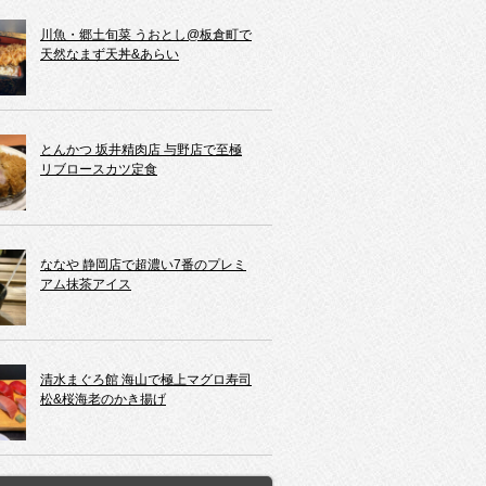
川魚・郷土旬菜 うおとし@板倉町で
天然なまず天丼&あらい
とんかつ 坂井精肉店 与野店で至極
リブロースカツ定食
ななや 静岡店で超濃い7番のプレミ
アム抹茶アイス
清水まぐろ館 海山で極上マグロ寿司
松&桜海老のかき揚げ