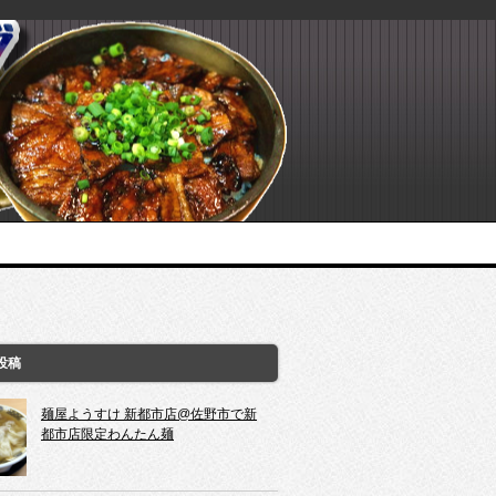
投稿
麺屋ようすけ 新都市店@佐野市で新
都市店限定わんたん麺