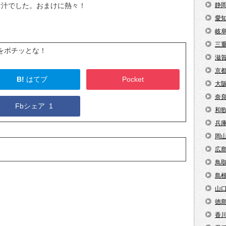
け汁でした。おまけに熱々！
静
愛
岐
三
をポチッとな！
滋
京
B!
はてブ
Pocket
大
奈
Fbシェア
1
和
兵
岡
広
鳥
島
山
徳
香