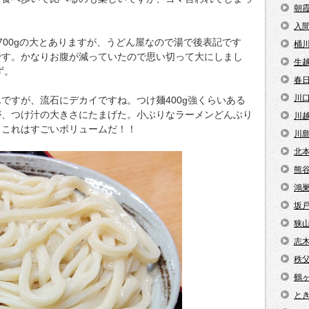
朝
入
中、700gの大とありますが、うどん屋なので湯で後表記です
桶
です。かなりお腹が減っていたので思い切って大にしまし
生
ず。
春
川
ですが、流石にデカイですね。つけ麺400g強くらいある
が、つけ汁の大きさにたまげた。小ぶりなラーメンどんぶり
川
。これはすごいボリュームだ！！
川
北
熊
鴻
坂
狭
志
秩
鶴
と