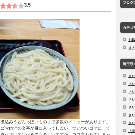
ブログ
3.5
カテゴ
お
ま
埼玉県
さ
さ
さ
さ
さ
さ
ら煮込みうどんっぽいものまで多数のメニューがあります。
さ
、ゴマ肉汁の文字が目に入ってしまい、ついついゴマにして
上
を食べ歩いて比べるのも楽しいですが、ゴマ言われてしまっ