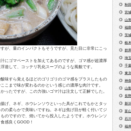
秋
宮
山
福
茨
栃
ですが、量のインパクトもそうですが、見た目に非常にこっ
群
埼
肉汁にゴマペーストを加えてあるのですが、ゴマ感が超濃厚
千
に浮遊して、コッテリ乳化スープのような風貌です。
東
や酸味すら覚えるほどのゴリゴリのゴマ感をプラスしたもの
神
でここまで味が変わるのかという感じの濃厚な肉汁です。
山
たかったですが、この力強いゴマ汁は注文して正解でした。
長
油揚げ、ネギ、ホウレンソウといった具がこれでもかとタッ
新
ものの柔らかで美味いですね。ネギは焦げ目が軽く付いてジ
富
るものですので、焼いてから投入したようです。ホウレンソ
石
食感良くGOOD！
福