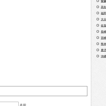
愛
高
福
大
佐
長
宮
熊
鹿
沖
名前