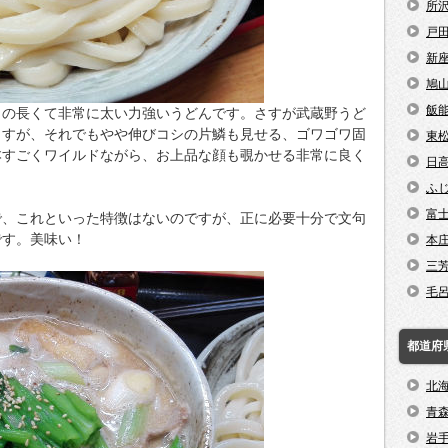
所
戸
新
鳩
飯
じの長くて非常に太い力強いうどんです。さすが武蔵野うど
ますが、それでもやや伸びコシの片鱗も見せる、ゴワゴワ固
東
本すごくワイルドながら、お上品な顔も覗かせる非常に良く
日
ふ
富
で、これといった特徴はないのですが、正に必要十分で文句
です。美味い！
本
三
毛
都道府
北
青
岩