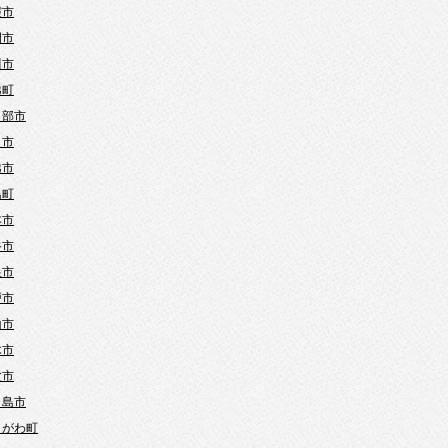
霞市
間市
川市
越町
日部市
口市
越市
島町
本市
谷市
巣市
戸市
山市
木市
父市
ヶ島市
きがわ町