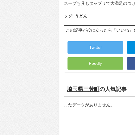
スープも具もタップリで大満足のつ
タグ:
うどん
この記事が役に立ったら「いいね」
Twitter
Feedly
埼玉県三芳町
の人気記事
まだデータがありません。