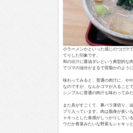
小ラーメンかといった感じのつけ汁
てりした印象です。
和の出汁に醤油ダレという典型的な
でゴマの油分がまるで背脂かのよう
味わってみると、普通の肉汁に、や
なのですが、なんかゴマが入ること
シンプルに普通の肉汁も味わってみ
また具がすごくて、豚バラ薄切り、
プリ入っています。肉は脂身が多い
ャキっとした食感がしっかりしてい
ウだか青菜みたいな野菜もシャキッと