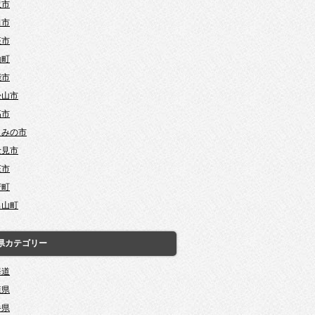
沢市
田市
座市
山町
能市
松山市
高市
じみの市
士見市
庄市
芳町
呂山町
県カテゴリー
海道
森県
手県