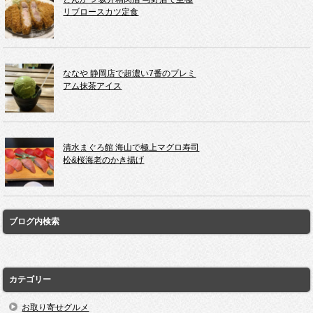
リブロースカツ定食
ななや 静岡店で超濃い7番のプレミ
アム抹茶アイス
清水まぐろ館 海山で極上マグロ寿司
松&桜海老のかき揚げ
ブログ内検索
カテゴリー
お取り寄せグルメ