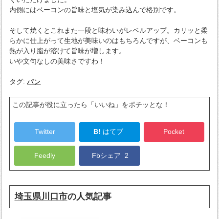
内側にはベーコンの旨味と塩気が染み込んで格別です。
そして焼くとこれまた一段と味わいがレベルアップ。カリッと柔
らかに仕上がって生地が美味いのはもちろんですが、ベーコンも
熱が入り脂が溶けて旨味が増します。
いや文句なしの美味さですわ！
タグ:
パン
この記事が役に立ったら「いいね」をポチッとな！
Twitter
B!
はてブ
Pocket
Feedly
Fbシェア
2
埼玉県川口市
の人気記事