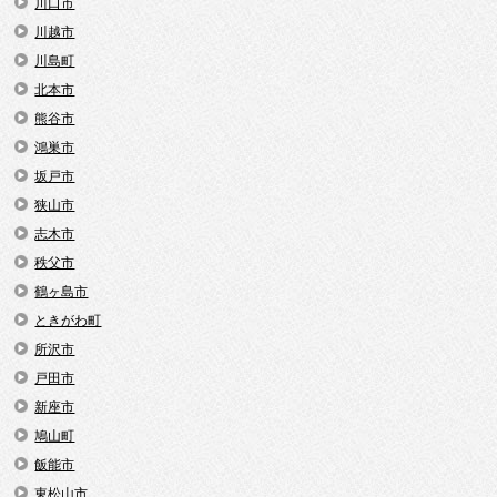
川口市
川越市
川島町
北本市
熊谷市
鴻巣市
坂戸市
狭山市
志木市
秩父市
鶴ヶ島市
ときがわ町
所沢市
戸田市
新座市
鳩山町
飯能市
東松山市