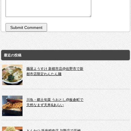
最近の投稿
麺屋ようすけ 新都市店@佐野市で新
都市店限定わんたん麺
川魚・郷土旬菜 うおとし@板倉町で
天然なまず天丼&あらい
とんかつ 坂井精肉店 与野店で至極