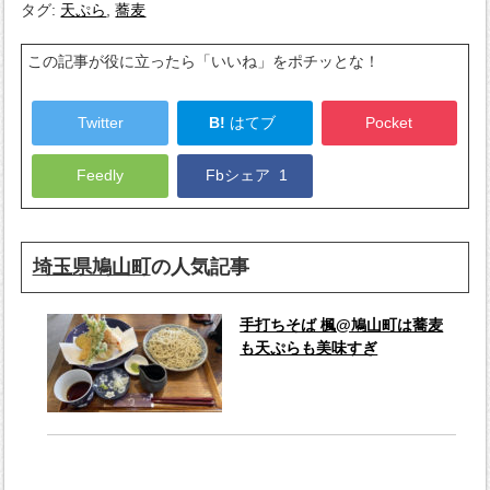
タグ:
天ぷら
,
蕎麦
この記事が役に立ったら「いいね」をポチッとな！
Twitter
B!
はてブ
Pocket
Feedly
Fbシェア
1
埼玉県鳩山町
の人気記事
手打ちそば 楓@鳩山町は蕎麦
も天ぷらも美味すぎ