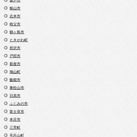
坂戸市
狭山市
志木市
秩父市
鶴ヶ島市
ときがわ町
所沢市
戸田市
新座市
鳩山町
飯能市
東松山市
日高市
ふじみの市
富士見市
本庄市
三芳町
毛呂山町