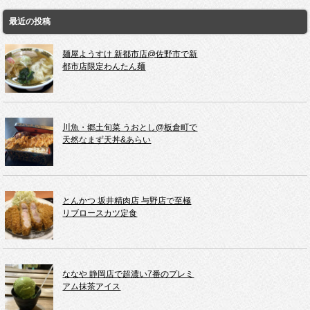
最近の投稿
麺屋ようすけ 新都市店@佐野市で新
都市店限定わんたん麺
川魚・郷土旬菜 うおとし@板倉町で
天然なまず天丼&あらい
とんかつ 坂井精肉店 与野店で至極
リブロースカツ定食
ななや 静岡店で超濃い7番のプレミ
アム抹茶アイス