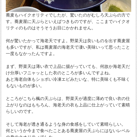
蕎麦もハイクオリティでしたが、驚いたのがむしろ天ぷらの方で
す。蕎麦屋に天ぷらといえばつきものですが、ここまでハイクオ
リティのものはそうそうお目にかかれません。
何が驚いたかって海老天ですよ。野菜天は良いものを出す蕎麦屋
も多いですが、私は蕎麦屋の海老天で凄い美味いって思ったこと
一度もなかったんですよ。
まず、野菜天は薄い衣で上品に揚がっていても、何故か海老天だ
け分厚いフニャッとした衣のところが多いんですよね。
あと海老自体もショボい冷凍エビみたいな、特に美味くも不味く
もないものが多い。
ところがこちら楓の天ぷらは、野菜天が適度に薄めで良い衣の仕
上がりなのはもちろん、海老天の衣も上品に仕上がっていて素晴
らしいのです。
そして海老が透き通るような身の食感をしていて素晴らしい。
何というか今まで食べたことある蕎麦屋の天ぷらにはないレベル