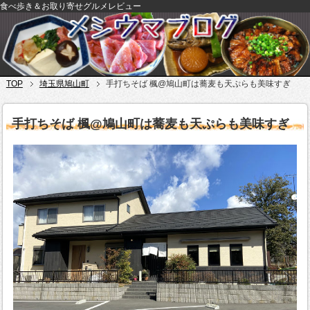
食べ歩き＆お取り寄せグルメレビュー
TOP
埼玉県鳩山町
手打ちそば 楓@鳩山町は蕎麦も天ぷらも美味すぎ
手打ちそば 楓@鳩山町は蕎麦も天ぷらも美味すぎ