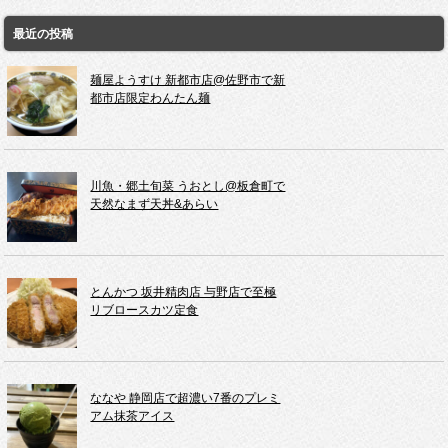
最近の投稿
麺屋ようすけ 新都市店@佐野市で新
都市店限定わんたん麺
川魚・郷土旬菜 うおとし@板倉町で
天然なまず天丼&あらい
とんかつ 坂井精肉店 与野店で至極
リブロースカツ定食
ななや 静岡店で超濃い7番のプレミ
アム抹茶アイス