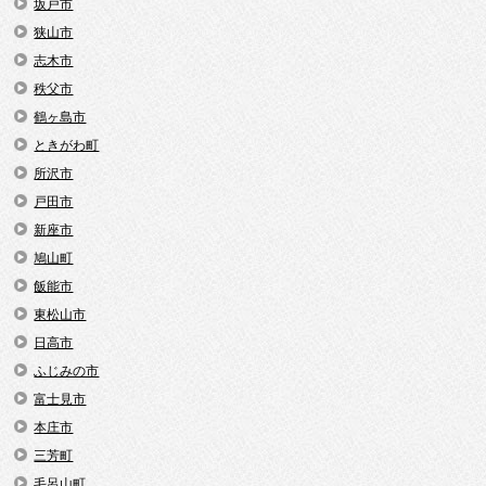
坂戸市
狭山市
志木市
秩父市
鶴ヶ島市
ときがわ町
所沢市
戸田市
新座市
鳩山町
飯能市
東松山市
日高市
ふじみの市
富士見市
本庄市
三芳町
毛呂山町