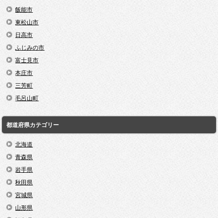
飯能市
東松山市
日高市
ふじみの市
富士見市
本庄市
三芳町
毛呂山町
都道府県カテゴリー
北海道
青森県
岩手県
秋田県
宮城県
山形県