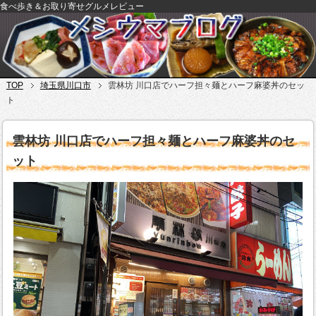
食べ歩き＆お取り寄せグルメレビュー
TOP
埼玉県川口市
雲林坊 川口店でハーフ担々麺とハーフ麻婆丼のセッ
ト
雲林坊 川口店でハーフ担々麺とハーフ麻婆丼のセ
ット