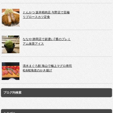
とんかつ 坂井精肉店 与野店で至極
リブロースカツ定食
ななや 静岡店で超濃い7番のプレミ
アム抹茶アイス
清水まぐろ館 海山で極上マグロ寿司
松&桜海老のかき揚げ
ブログ内検索