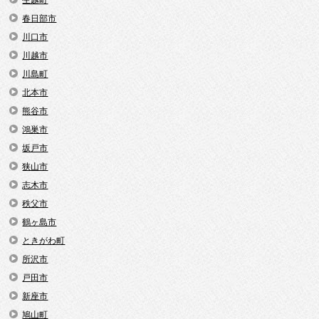
生越町
春日部市
川口市
川越市
川島町
北本市
熊谷市
鴻巣市
坂戸市
狭山市
志木市
秩父市
鶴ヶ島市
ときがわ町
所沢市
戸田市
新座市
鳩山町