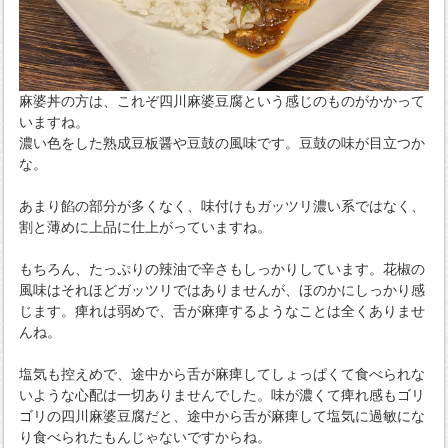
麻婆丼の方は、これぞ四川麻婆豆腐という感じのものがかかって
いますね。
濃い色をした熟成豆板醤や豆鼓の風味です。豆鼓の味が目立つか
な。
あまり餡の部分が多くなく、味付けもガッツリ濃い系ではなく、
割と薄めに上品に仕上がっていますね。
もちろん、たっぷりの辣油で辛さもしっかりしています。花椒の
風味はそれほどガッツリではありませんが、ほのかにしっかり感
じます。痺れは弱めで、舌が麻痺するようなことは全くありませ
んね。
塩気も控えめで、途中から舌が麻痺してしょっぱくて食べられな
いような心配は一切ありませんでした。味が濃くて痺れ感もゴリ
ゴリの四川麻婆豆腐だと、途中から舌が麻痺して塩気に過敏にな
り食べられたもんじゃないですからね。