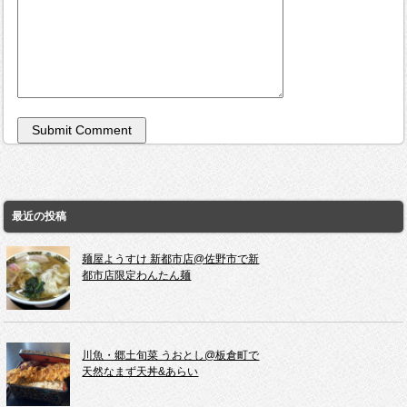
最近の投稿
麺屋ようすけ 新都市店@佐野市で新
都市店限定わんたん麺
川魚・郷土旬菜 うおとし@板倉町で
天然なまず天丼&あらい