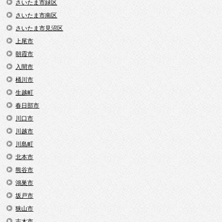
さいたま市緑区
さいたま市南区
さいたま市見沼区
上尾市
朝霞市
入間市
桶川市
生越町
春日部市
川口市
川越市
川島町
北本市
熊谷市
鴻巣市
坂戸市
狭山市
志木市