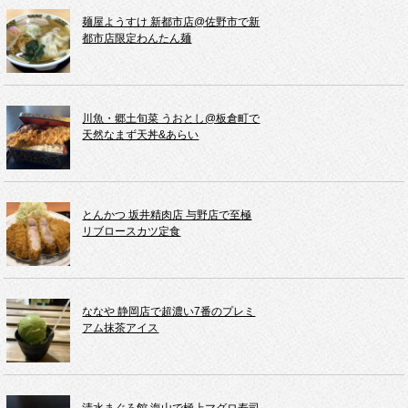
麺屋ようすけ 新都市店@佐野市で新
都市店限定わんたん麺
川魚・郷土旬菜 うおとし@板倉町で
天然なまず天丼&あらい
とんかつ 坂井精肉店 与野店で至極
リブロースカツ定食
ななや 静岡店で超濃い7番のプレミ
アム抹茶アイス
清水まぐろ館 海山で極上マグロ寿司