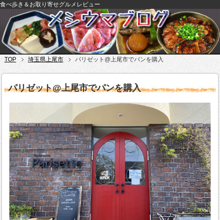
食べ歩き＆お取り寄せグルメレビュー
TOP
埼玉県上尾市
パリゼット@上尾市でパンを購入
パリゼット@上尾市でパンを購入