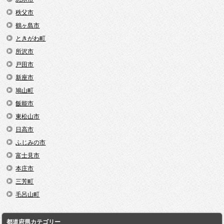
秩父市
鶴ヶ島市
ときがわ町
所沢市
戸田市
新座市
鳩山町
飯能市
東松山市
日高市
ふじみの市
富士見市
本庄市
三芳町
毛呂山町
都道府県カテゴリー