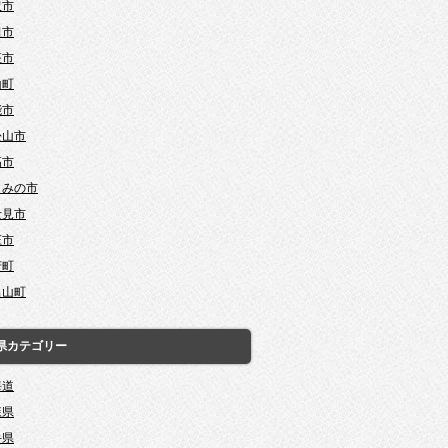
沢市
田市
座市
山町
能市
松山市
高市
じみの市
士見市
庄市
芳町
呂山町
県カテゴリー
海道
森県
手県