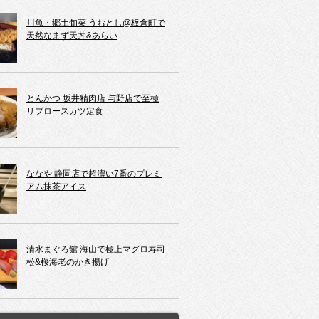
川魚・郷土旬菜 うおとし@板倉町で
天然なまず天丼&あらい
とんかつ 坂井精肉店 与野店で至極
リブロースカツ定食
ななや 静岡店で超濃い7番のプレミ
アム抹茶アイス
清水まぐろ館 海山で極上マグロ寿司
松&桜海老のかき揚げ