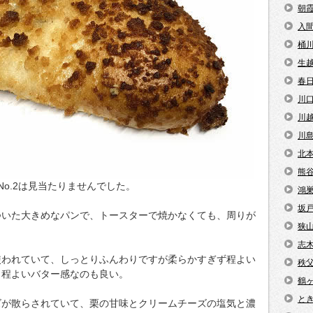
朝
入
桶
生
春
川
川
川
北
熊
とNo.2は見当たりませんでした。
鴻
坂
ついた大きめなパンで、トースターで焼かなくても、周りが
狭
志
使われていて、しっとりふんわりですが柔らかすぎず程よい
秩
、程よいバター感なのも良い。
鶴
と
ズが散らされていて、栗の甘味とクリームチーズの塩気と濃