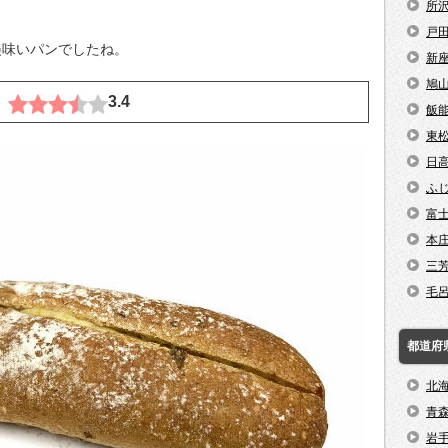
所
戸
美味いパンでしたね。
新
鳩
円
3.4
飯
東
日
ふ
富
本
三
毛
都道府
北
青
岩