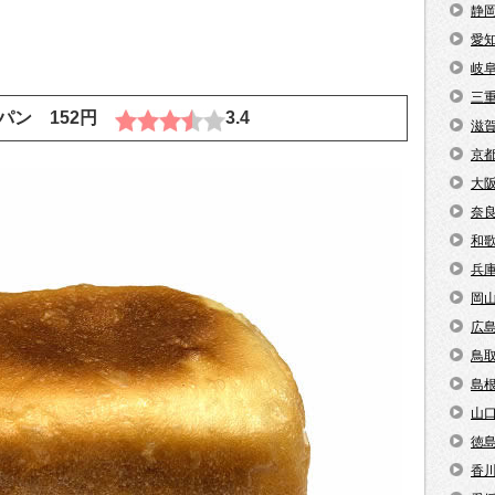
静
愛
岐
三
パン 152円
3.4
滋
京
大
奈
和
兵
岡
広
鳥
島
山
徳
香