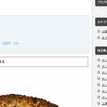
ブログ
カテゴ
お
ま
52円 3.4
埼玉県
さ
3.5
さ
さ
さ
さ
さ
さ
上