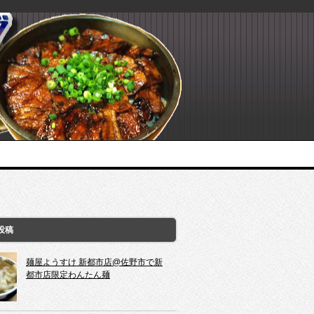
投稿
麺屋ようすけ 新都市店@佐野市で新
都市店限定わんたん麺