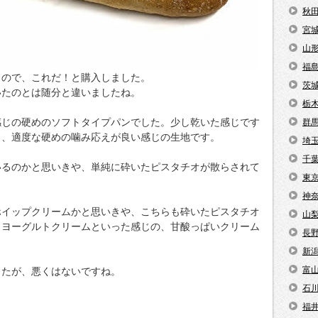
秋
宮
山
福
うので、これだ！と購入しました。
茨
いたのとは随分と違いましたね。
栃
感じの硬めのソフトタイプパンでした。少し乾いた感じです
群
く、適度な硬めの噛み応えが良い感じの生地です。
埼
千
いるのかと思いきや、単純に砕いたピスタチオが散らされて
東
神
ホイップクリームかと思いきや、こちらも砕いたピスタチオ
山
。ヨーグルトクリームといった感じの、甘酸っぱいクリーム
長
新
富
したが、悪くはないですね。
石
福