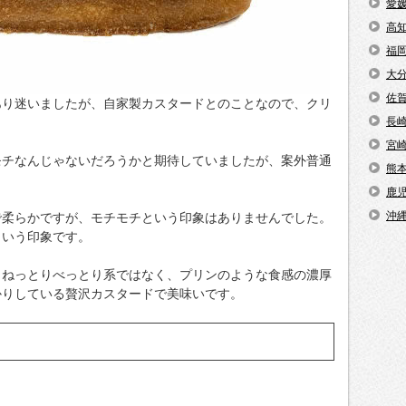
愛
高
福
大
佐
あり迷いましたが、自家製カスタードとのことなので、クリ
長
宮
モチなんじゃないだろうかと期待していましたが、案外普通
熊
鹿
沖
で柔らかですが、モチモチという印象はありませんでした。
という印象です。
、ねっとりべっとり系ではなく、プリンのような食感の濃厚
かりしている贅沢カスタードで美味いです。