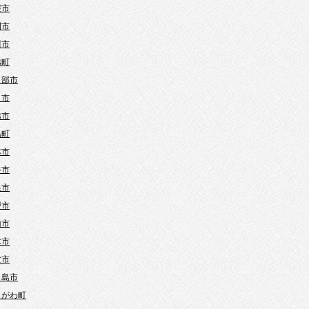
霞市
間市
川市
越町
日部市
口市
越市
島町
本市
谷市
巣市
戸市
山市
木市
父市
ヶ島市
きがわ町