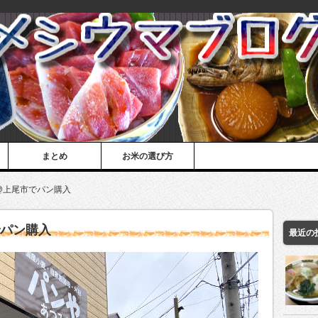
まとめ
お米の選び方
@上尾市でパン購入
でパン購入
最近の