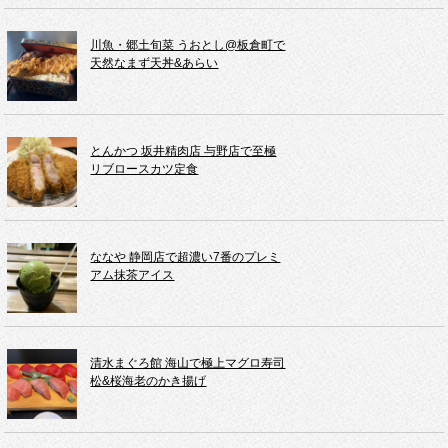
川魚・郷土旬菜 うおとし@板倉町で
天然なまず天丼&あらい
とんかつ 坂井精肉店 与野店で至極
リブロースカツ定食
ななや 静岡店で超濃い7番のプレミ
アム抹茶アイス
清水まぐろ館 海山で極上マグロ寿司
松&桜海老のかき揚げ