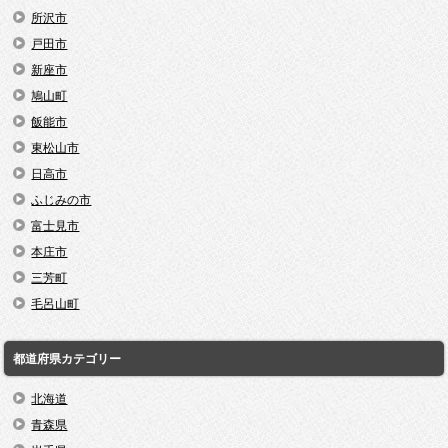
所沢市
戸田市
新座市
鳩山町
飯能市
東松山市
日高市
ふじみの市
富士見市
本庄市
三芳町
毛呂山町
都道府県カテゴリー
北海道
青森県