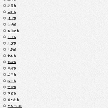
朝霞市
入間市
桶川市
生越町
春日部市
川口市
川越市
川島町
北本市
熊谷市
鴻巣市
坂戸市
狭山市
志木市
秩父市
鶴ヶ島市
ときがわ町