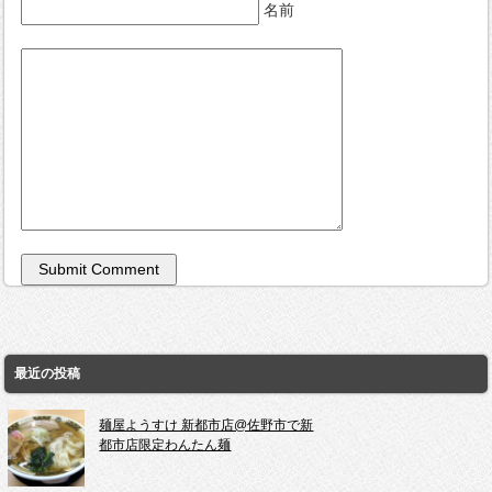
名前
最近の投稿
麺屋ようすけ 新都市店@佐野市で新
都市店限定わんたん麺