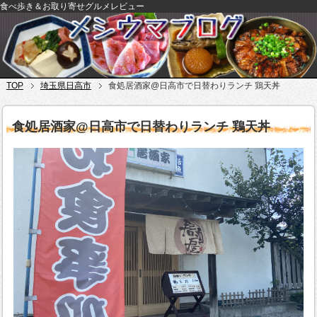
食べ歩き＆お取り寄せグルメレビュー
TOP
埼玉県日高市
食処居酒家@日高市で日替わりランチ 鶏天丼
食処居酒家@日高市で日替わりランチ 鶏天丼