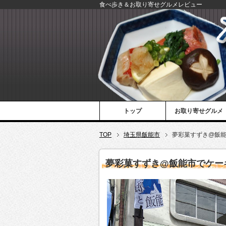
食べ歩き＆お取り寄せグルメレビュー
トップ
お取り寄せグルメ
TOP
埼玉県飯能市
夢彩菓すずき@飯
夢彩菓すずき@飯能市でケー