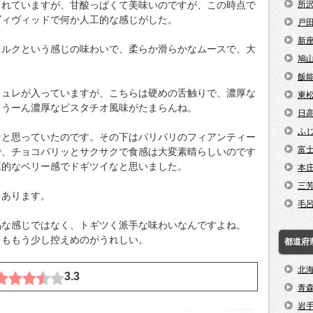
られていますが、甘酸っぱくて美味いのですが、この時点で
所
ヴィヴィッドで何か人工的な感じがした。
戸
新
ミルクという感じの味わいで、柔らか滑らかなムースで、大
鳩
飯
リュレが入っていますが、こちらは硬めの舌触りで、濃厚な
東
。うーん濃厚なピスタチオ風味がたまらんね。
日
ふ
なと思っていたのです。その下はパリパリのフィアンティー
富
で、チョコパリッとサクサクで食感は大変素晴らしいのです
工的なベリー感でドギツイなと思いました。
本
三
もあります。
毛
品な感じではなく、トギツく派手な味わいなんですよね。
さももう少し控えめのがうれしい。
都道府
北
3.3
青
岩