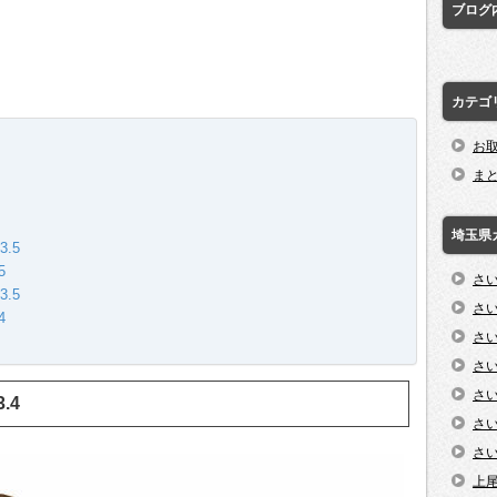
ブログ
カテゴ
お
ま
埼玉県
.5
5
さ
.5
さ
4
さ
さ
さ
3.4
さ
さ
上