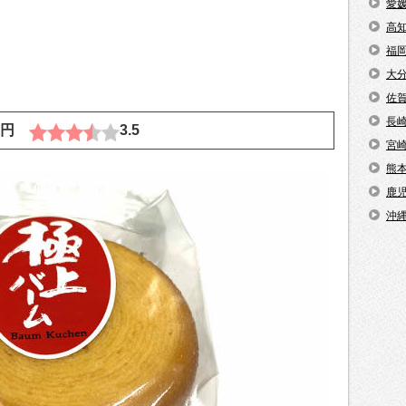
愛
高
福
大
佐
長
73円
3.5
宮
熊
鹿
沖