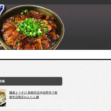
投稿
麺屋ようすけ 新都市店@佐野市で新
都市店限定わんたん麺