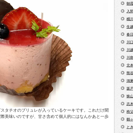
朝
入
桶
生
春
川
川
川
北
熊
鴻
坂
狭
志
ピスタチオのブリュレが入っているケーキです。これだけ聞
秩
実際美味いのですが、甘さ含めて個人的にはなんかあと一歩
鶴
と