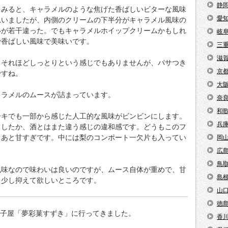
静
てみると、キャラメルのような焦げた香ばしいビターな風味
愛
思いましたが、内側のクリームの下半分がキャラメル風味の
いが若干違った。でもキャラメルホイップクリームかもしれ
岐
で香ばしい風味で美味いです。
三
滋
くそれほどしっとりという感じでもありませんが、パサつき
京
ですね。
大
ャラメルのムースが詰まっています。
奈
和
ーキでも一部から感じた人工的な風味がビンビンにします。
兵
ましたか、酒とはまた違う感じの違和感です。どうもこのフ
。あと甘すぎです。中には梨のコンポート一欠片も入ってい
岡
広
鳥
風味なので味わいは良いのですが、ムース自体が重めで、甘
島
う少し抑えて欲しいところです。
山
徳
洋菓子屋「夢彩菓すずき」に行ってきました。
香