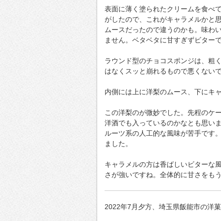
表面に薄く塗られたクリームを食べ
がしたので、これがキャラメルかと
ムースだったので違うのかも。味わ
ません。ベタベタに甘すぎずビター
ラウンド型のチョコスポンジは、粗
はなくスッと崩れるもので悪くない
内側には上に洋梨のムース、下にキ
この洋梨のが微妙でした。先程のケ
洋酒でも入っているのかなとも思い
ルーツ系の人工的な風味が苦手です
ました。
キャラメルの方は香ばしいビターな
さが強いですね。全体的に甘さをも
2022年7月夕方、埼玉県飯能市の