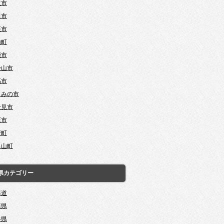
沢市
田市
座市
山町
能市
松山市
高市
じみの市
士見市
庄市
芳町
呂山町
県カテゴリー
海道
森県
手県