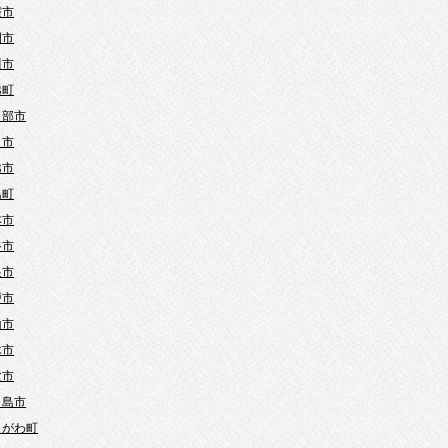
霞市
間市
川市
越町
日部市
口市
越市
島町
本市
谷市
巣市
戸市
山市
木市
父市
ヶ島市
きがわ町