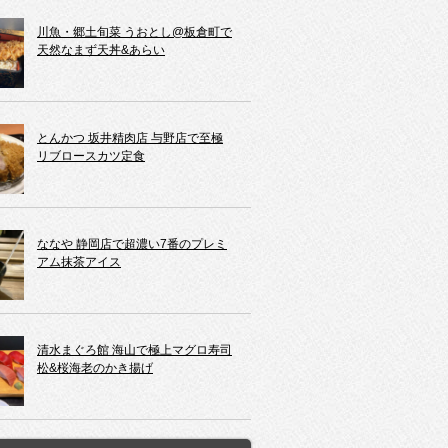
川魚・郷土旬菜 うおとし@板倉町で
天然なまず天丼&あらい
とんかつ 坂井精肉店 与野店で至極
リブロースカツ定食
ななや 静岡店で超濃い7番のプレミ
アム抹茶アイス
清水まぐろ館 海山で極上マグロ寿司
松&桜海老のかき揚げ