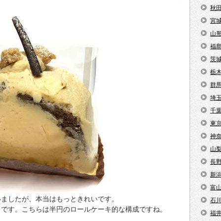
秋
宮
山
福
茨
栃
群
埼
千
東
神
山
長
新
富
いましたが、本当はもっときれいです。
石
キです。こちらは半円のロールケーキ的な構成ですね。
福