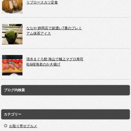
リブロースカツ定食
ななや 静岡店で超濃い7番のプレミ
アム抹茶アイス
清水まぐろ館 海山で極上マグロ寿司
松&桜海老のかき揚げ
ブログ内検索
カテゴリー
お取り寄せグルメ