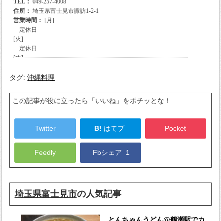
タグ:
沖縄料理
この記事が役に立ったら「いいね」をポチッとな！
Twitter
B!
はてブ
Pocket
Feedly
Fbシェア
1
埼玉県富士見市
の人気記事
とんちゃんうどん@鶴瀬駅でカ