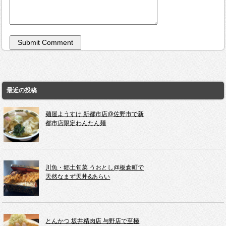
最近の投稿
麺屋ようすけ 新都市店@佐野市で新
都市店限定わんたん麺
川魚・郷土旬菜 うおとし@板倉町で
天然なまず天丼&あらい
とんかつ 坂井精肉店 与野店で至極