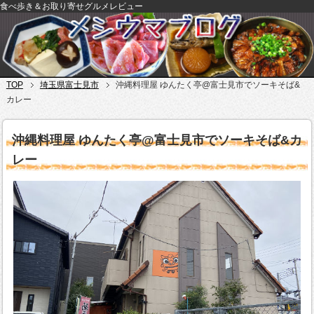
食べ歩き＆お取り寄せグルメレビュー
TOP
埼玉県富士見市
沖縄料理屋 ゆんたく亭@富士見市でソーキそば&
カレー
沖縄料理屋 ゆんたく亭@富士見市でソーキそば&カ
レー