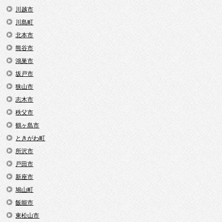
川越市
川島町
北本市
熊谷市
鴻巣市
坂戸市
狭山市
志木市
秩父市
鶴ヶ島市
ときがわ町
所沢市
戸田市
新座市
鳩山町
飯能市
東松山市