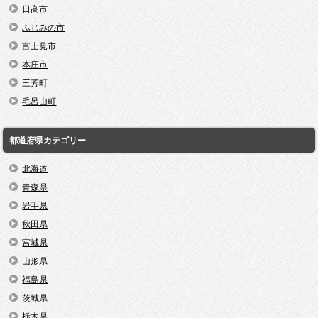
日高市
ふじみの市
富士見市
本庄市
三芳町
毛呂山町
都道府県カテゴリー
北海道
青森県
岩手県
秋田県
宮城県
山形県
福島県
茨城県
栃木県