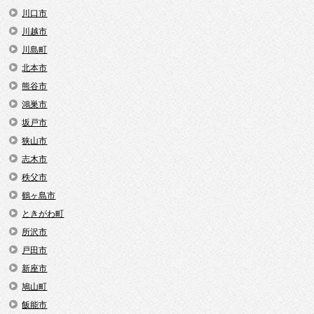
川口市
川越市
川島町
北本市
熊谷市
鴻巣市
坂戸市
狭山市
志木市
秩父市
鶴ヶ島市
ときがわ町
所沢市
戸田市
新座市
鳩山町
飯能市