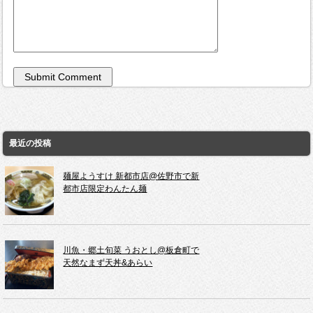
最近の投稿
麺屋ようすけ 新都市店@佐野市で新
都市店限定わんたん麺
川魚・郷土旬菜 うおとし@板倉町で
天然なまず天丼&あらい