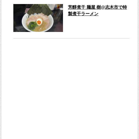
芳醇煮干 麺屋 樹@志木市で特
製煮干ラーメン