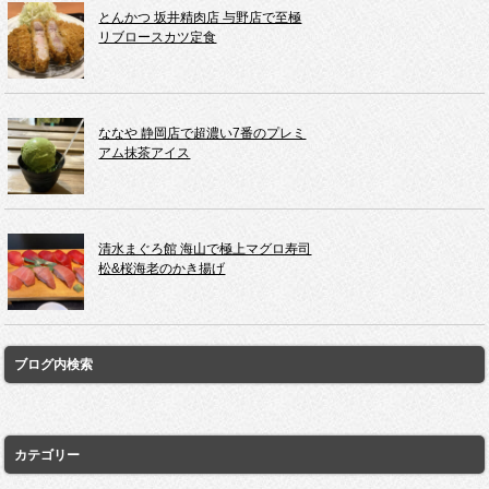
とんかつ 坂井精肉店 与野店で至極
リブロースカツ定食
ななや 静岡店で超濃い7番のプレミ
アム抹茶アイス
清水まぐろ館 海山で極上マグロ寿司
松&桜海老のかき揚げ
ブログ内検索
カテゴリー