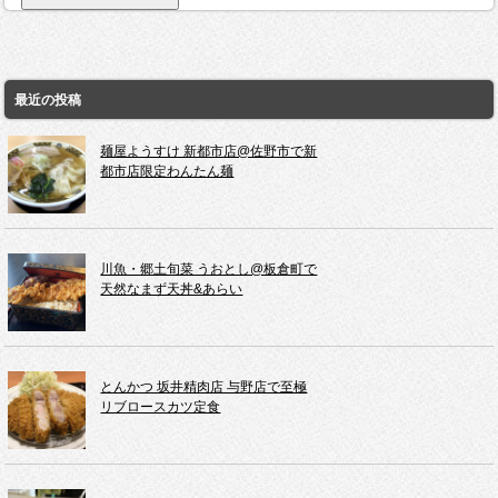
最近の投稿
麺屋ようすけ 新都市店@佐野市で新
都市店限定わんたん麺
川魚・郷土旬菜 うおとし@板倉町で
天然なまず天丼&あらい
とんかつ 坂井精肉店 与野店で至極
リブロースカツ定食