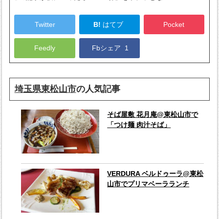
Twitter
B!
はてブ
Pocket
Feedly
Fbシェア
1
埼玉県東松山市
の人気記事
そば屋敷 花月庵@東松山市で
「つけ麺 肉汁そば」
VERDURA ベルドゥーラ@東松
山市でプリマベーラランチ