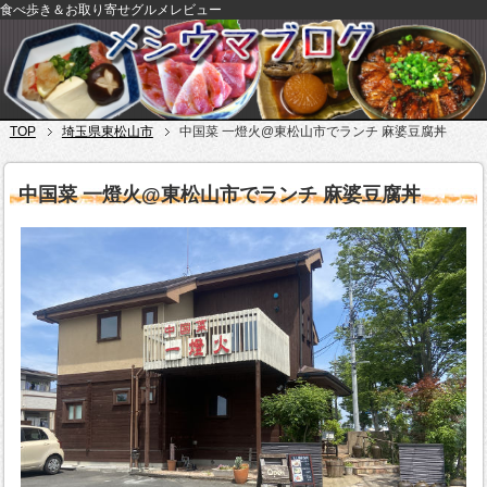
食べ歩き＆お取り寄せグルメレビュー
TOP
埼玉県東松山市
中国菜 一燈火@東松山市でランチ 麻婆豆腐丼
中国菜 一燈火@東松山市でランチ 麻婆豆腐丼