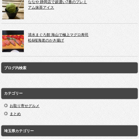
ななや 静岡店で超濃い7番のプレミ
アム抹茶アイス
清水まぐろ館 海山で極上マグロ寿司
松&桜海老のかき揚げ
ブログ内検索
カテゴリー
お取り寄せグルメ
まとめ
埼玉県カテゴリー