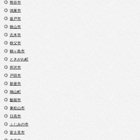
熊谷市
鴻巣市
坂戸市
狭山市
志木市
秩父市
鶴ヶ島市
ときがわ町
所沢市
戸田市
新座市
鳩山町
飯能市
東松山市
日高市
ふじみの市
富士見市