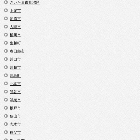
さいたま市見沼区
上尾市
朝霞市
入間市
桶川市
生越町
春日部市
川口市
川越市
川島町
北本市
熊谷市
鴻巣市
坂戸市
狭山市
志木市
秩父市