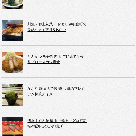
川魚・郷土旬菜 うおとし@板倉町で
天然なまず天丼&あらい
とんかつ 坂井精肉店 与野店で至極
リブロースカツ定食
ななや 静岡店で超濃い7番のプレミ
アム抹茶アイス
清水まぐろ館 海山で極上マグロ寿司
松&桜海老のかき揚げ