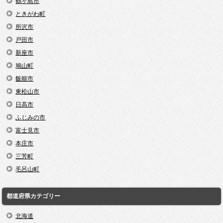
鶴ヶ島市
ときがわ町
所沢市
戸田市
新座市
鳩山町
飯能市
東松山市
日高市
ふじみの市
富士見市
本庄市
三芳町
毛呂山町
都道府県カテゴリー
北海道