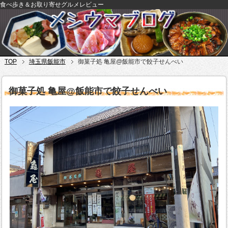
食べ歩き＆お取り寄せグルメレビュー
TOP
埼玉県飯能市
御菓子処 亀屋@飯能市で餃子せんべい
御菓子処 亀屋@飯能市で餃子せんべい