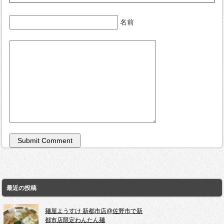
名前
最近の投稿
麺屋ようすけ 新都市店@佐野市で新
都市店限定わんたん麺