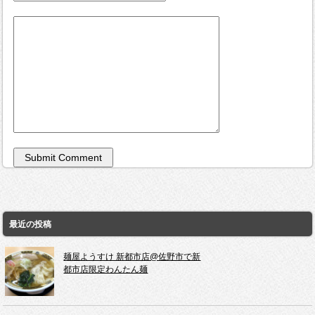
最近の投稿
麺屋ようすけ 新都市店@佐野市で新
都市店限定わんたん麺