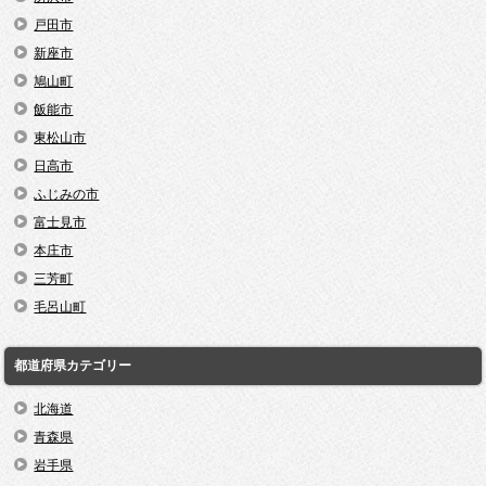
戸田市
新座市
鳩山町
飯能市
東松山市
日高市
ふじみの市
富士見市
本庄市
三芳町
毛呂山町
都道府県カテゴリー
北海道
青森県
岩手県