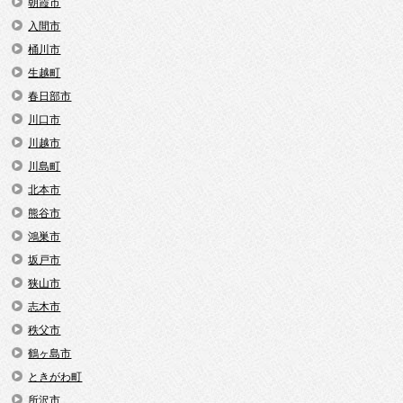
朝霞市
入間市
桶川市
生越町
春日部市
川口市
川越市
川島町
北本市
熊谷市
鴻巣市
坂戸市
狭山市
志木市
秩父市
鶴ヶ島市
ときがわ町
所沢市