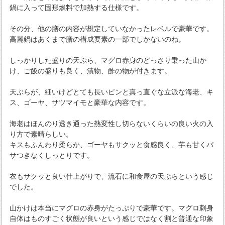
鍋に入って固形燃料で加熱する仕様です。
その分、他の膳の内容が想定していなかったレベルで豪華です。
高麗鍋はあくまで膳の構成要素の一部でしかないのね。
しっかりした盛りの天ぷら、マグロ赤身のどっさり乗った山か
け、ご飯の盛りも良く、漬物、酢の物が付きます。
天ぷらが、細いけどとても長いピンと真っ直ぐな立派な海老、キ
ス、ゴーヤ、サツマイモと豪華な内容です。
海老はほんのり透き通った熱変性し切らないくらいの良い火の入
り方で素晴らしい。
キスもふんわり柔らか、ゴーヤもサクッと食感良く、芋も甘くパ
サつきなくしっとりです。
衣もサクッと良い仕上がりで、流石に和食屋の天ぷらという感じ
でした。
山かけは本当にマグロの赤身がたっぷりで豪華です。マグロ刺身
自体はものすごく状態が良いという感じではなく割と普通な印象