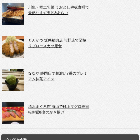
川魚・郷土旬菜 うおとし@板倉町で
天然なまず天丼&あらい
とんかつ 坂井精肉店 与野店で至極
リブロースカツ定食
ななや 静岡店で超濃い7番のプレミ
アム抹茶アイス
清水まぐろ館 海山で極上マグロ寿司
松&桜海老のかき揚げ
ブログ内検索