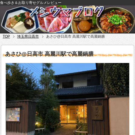
食べ歩き＆お取り寄せグルメレビュー
TOP
埼玉県日高市
あさひ@日高市 高麗川駅で高麗鍋膳
あさひ@日高市 高麗川駅で高麗鍋膳