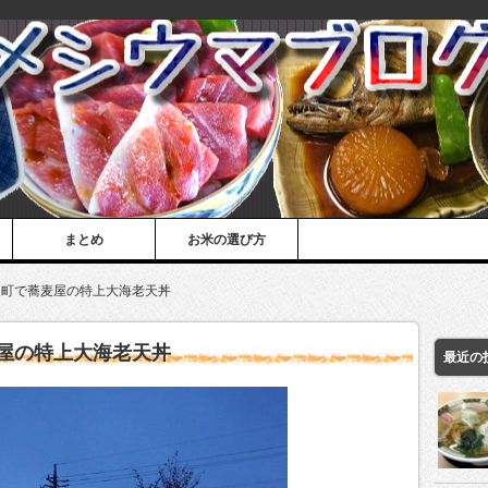
まとめ
お米の選び方
山町で蕎麦屋の特上大海老天丼
屋の特上大海老天丼
最近の