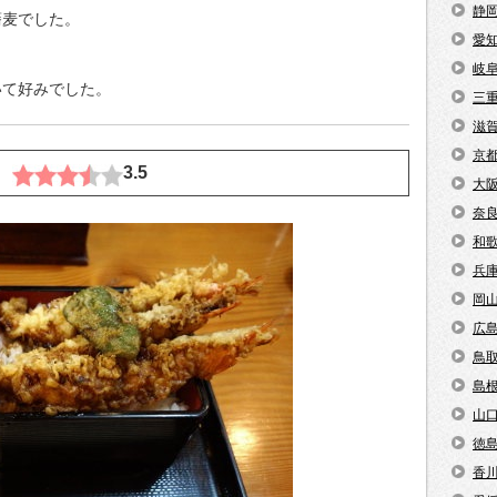
静
蕎麦でした。
愛
岐
いて好みでした。
三
滋
京
円
3.5
大
奈
和
兵
岡
広
鳥
島
山
徳
香