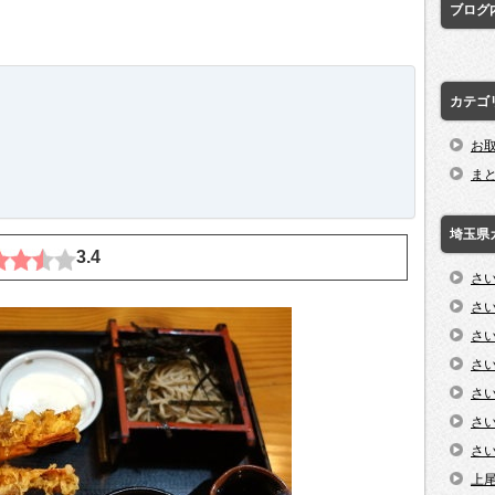
ブログ
カテゴ
お
ま
埼玉県
3.4
さ
さ
さ
さ
さ
さ
さ
上