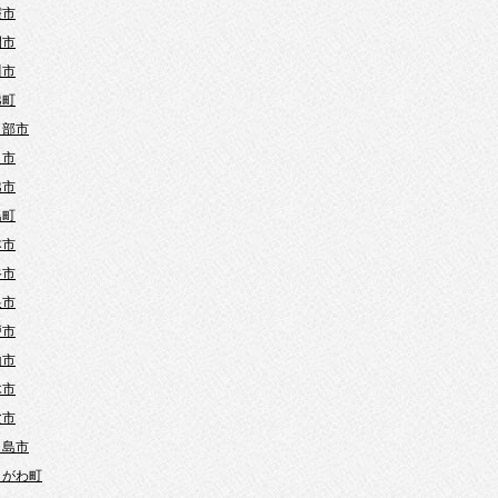
霞市
間市
川市
越町
日部市
口市
越市
島町
本市
谷市
巣市
戸市
山市
木市
父市
ヶ島市
きがわ町