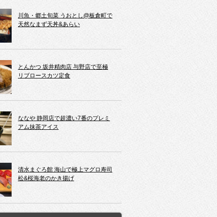
川魚・郷土旬菜 うおとし@板倉町で
天然なまず天丼&あらい
とんかつ 坂井精肉店 与野店で至極
リブロースカツ定食
ななや 静岡店で超濃い7番のプレミ
アム抹茶アイス
清水まぐろ館 海山で極上マグロ寿司
松&桜海老のかき揚げ