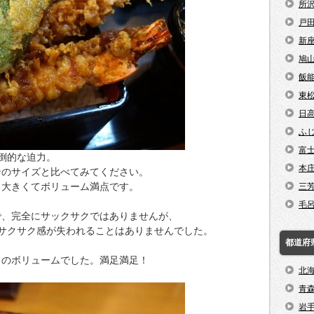
所
戸
新
鳩
飯
東
日
ふ
富
倒的な迫力。
本
ンのサイズと比べてみてください。
も大きくてボリューム満点です。
三
毛
で、完全にサックサクではありませんが、
サクサク感が失われることはありませんでした。
都道府
りのボリュームでした。満足満足！
北
青
岩