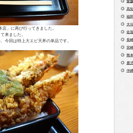
愛
高
福
大
ち本店」に再び行ってきました。
佐
って来ました。
長
い、今回は特上大エビ天丼の単品です。
宮
熊
鹿
沖