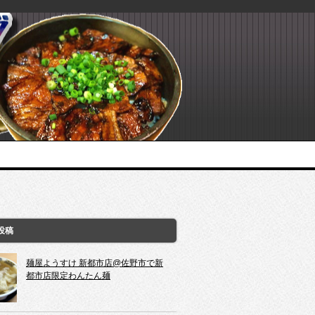
投稿
麺屋ようすけ 新都市店@佐野市で新
都市店限定わんたん麺