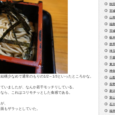
秋
宮
山
福
茨
栃
群
埼
千
東
神
構少なめで通常のもりの1/2～1/3といったところかな。
山
長
していましたが、なんか若干モッチリしている。
新
シなら、これはコリモチッとした食感である。
富
たが、
石
表面もザラッとしていた。
福