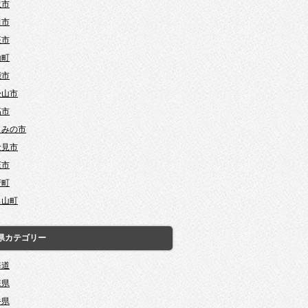
沢市
田市
座市
山町
能市
松山市
高市
じみの市
士見市
庄市
芳町
呂山町
県カテゴリー
海道
森県
手県