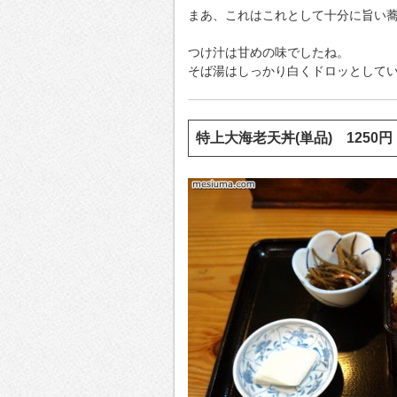
まあ、これはこれとして十分に旨い
つけ汁は甘めの味でしたね。
そば湯はしっかり白くドロッとして
特上大海老天丼(単品) 1250