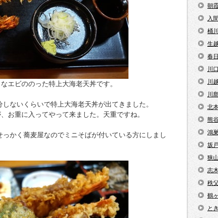
朝
入
桶
生
春
川
川
きなエビののった特上大海老天丼です。
川
0分しないくらいで特上大海老天丼が出てきました。
北
が、お重に入ってやって来ました。天重ですね。
熊
鴻
、せっかく蕎麦屋なのでミニそばが付いている方にしまし
坂
狭
志
秩
鶴
と