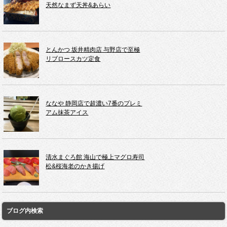
天然なまず天丼&あらい
とんかつ 坂井精肉店 与野店で至極
リブロースカツ定食
ななや 静岡店で超濃い7番のプレミ
アム抹茶アイス
清水まぐろ館 海山で極上マグロ寿司
松&桜海老のかき揚げ
ブログ内検索