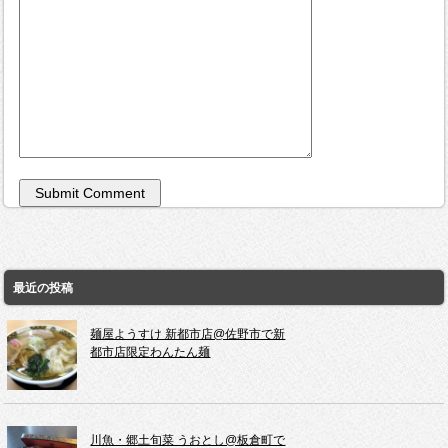
最近の投稿
麺屋ようすけ 新都市店@佐野市で新
都市店限定わんたん麺
川魚・郷土旬菜 うおとし@板倉町で