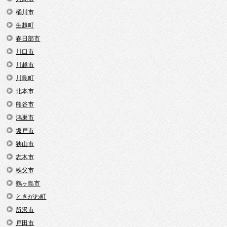
桶川市
生越町
春日部市
川口市
川越市
川島町
北本市
熊谷市
鴻巣市
坂戸市
狭山市
志木市
秩父市
鶴ヶ島市
ときがわ町
所沢市
戸田市