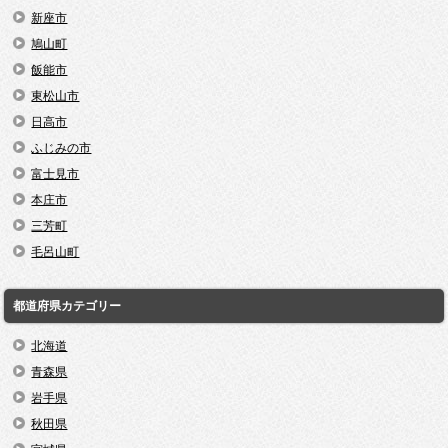
新座市
鳩山町
飯能市
東松山市
日高市
ふじみの市
富士見市
本庄市
三芳町
毛呂山町
都道府県カテゴリー
北海道
青森県
岩手県
秋田県