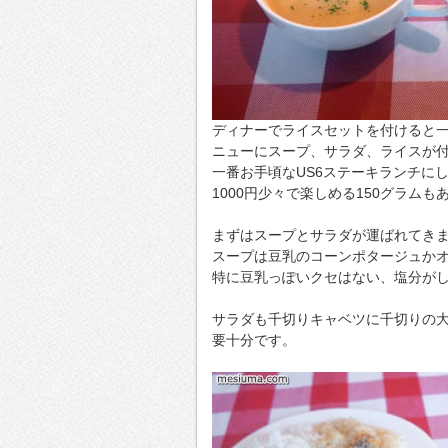
ディナーでライスセットを付けると一
ニューにスープ、サラダ、ライスが
一番お手頃なUS6ステーキランチに
1000円少々で楽しめる150グラムも
まずはスープとサラダが運ばれてき
スープは豆乳のコーンポタージュか
特に豆乳っぽいクセはない、塩分が
サラダも千切りキャベツに千切りの
要十分です。