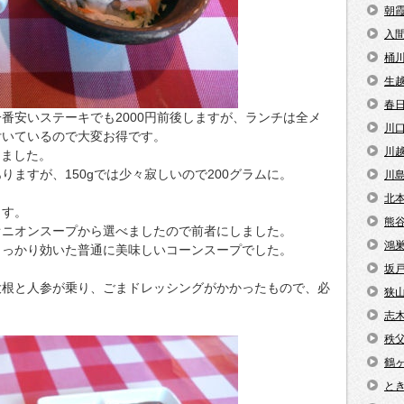
朝
入
桶
生
春
番安いステーキでも2000円前後しますが、ランチは全メ
川
付いているので大変お得です。
川
しました。
ありますが、150gでは少々寂しいので200グラムに。
川
北
ます。
熊
オニオンスープから選べましたので前者にしました。
鴻
しっかり効いた普通に美味しいコーンスープでした。
坂
大根と人参が乗り、ごまドレッシングがかかったもので、必
狭
志
秩
鶴
と