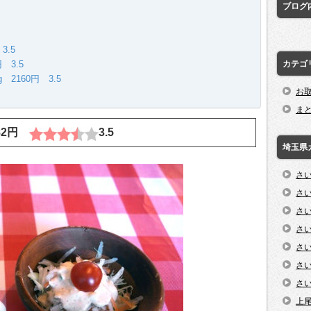
ブログ
3.5
カテゴ
 3.5
2160円 3.5
お
ま
382円
3.5
埼玉県
さ
さ
さ
さ
さ
さ
さ
上