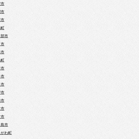
霞市
間市
川市
越町
日部市
口市
越市
島町
本市
谷市
巣市
戸市
山市
木市
父市
ヶ島市
きがわ町