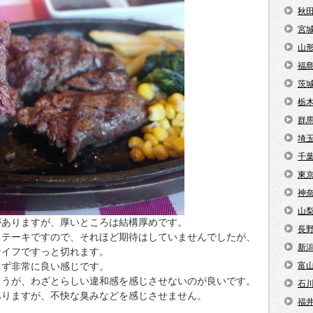
秋
宮
山
福
茨
栃
群
埼
千
東
神
山
がありますが、厚いところは結構厚めです。
長
ステーキですので、それほど期待はしていませんでしたが、
新
ナイフですっと切れます。
じず非常に良い感じです。
富
ょうが、わざとらしい違和感を感じさせないのが良いです。
石
ありますが、不快な臭みなどを感じさせません。
福