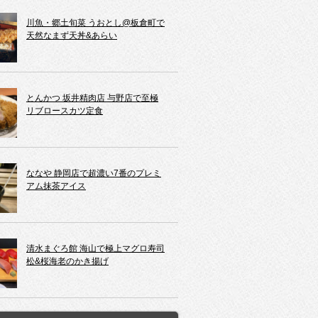
川魚・郷土旬菜 うおとし@板倉町で
天然なまず天丼&あらい
とんかつ 坂井精肉店 与野店で至極
リブロースカツ定食
ななや 静岡店で超濃い7番のプレミ
アム抹茶アイス
清水まぐろ館 海山で極上マグロ寿司
松&桜海老のかき揚げ