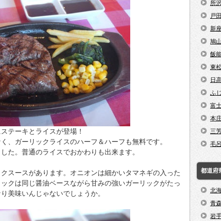
所
戸
新
鳩
飯
東
日
ふ
富
本
にステーキとライスが登場！
三
なく、ガーリックライスのハーフ＆ハーフも無料です。
毛
ました。普通のライスでおかわりも出来ます。
都道府
ックスースがあります。オニオンは細かいタマネギの入った
リックは同じ醤油ベースながら甘みの強いガーリックがたっ
北
なり美味いんじゃないでしょうか。
青
岩