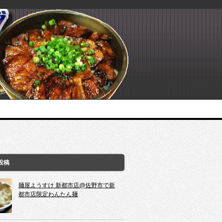
投稿
麺屋ようすけ 新都市店@佐野市で新
都市店限定わんたん麺