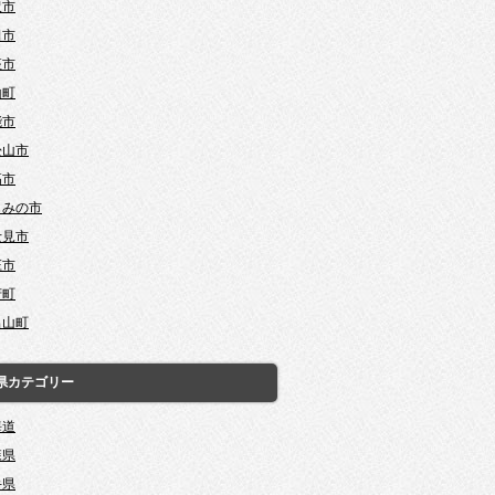
沢市
田市
座市
山町
能市
松山市
高市
じみの市
士見市
庄市
芳町
呂山町
県カテゴリー
海道
森県
手県