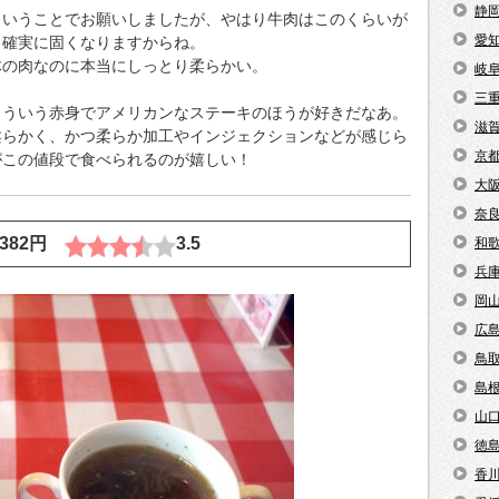
静
ということでお願いしましたが、やはり牛肉はこのくらいが
愛
と確実に固くなりますからね。
体の肉なのに本当にしっとり柔らかい。
岐
三
こういう赤身でアメリカンなステーキのほうが好きだなあ。
滋
柔らかく、かつ柔らか加工やインジェクションなどが感じら
京
がこの値段で食べられるのが嬉しい！
大
奈
1382円
3.5
和
兵
岡
広
鳥
島
山
徳
香