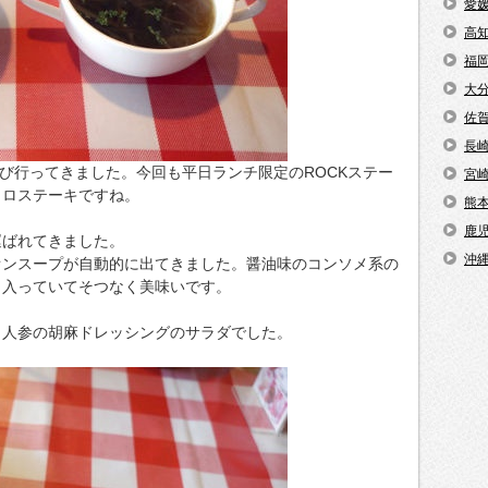
愛
高
福
大
佐
長
へ再び行ってきました。今回も平日ランチ限定のROCKステー
宮
コロステーキですね。
熊
鹿
運ばれてきました。
沖
オンスープが自動的に出てきました。醤油味のコンソメ系の
り入っていてそつなく美味いです。
、人参の胡麻ドレッシングのサラダでした。