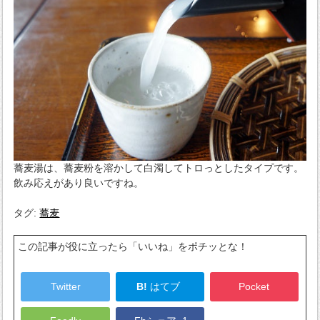
蕎麦湯は、蕎麦粉を溶かして白濁してトロっとしたタイプです。
飲み応えがあり良いですね。
タグ:
蕎麦
この記事が役に立ったら「いいね」をポチッとな！
Twitter
B!
はてブ
Pocket