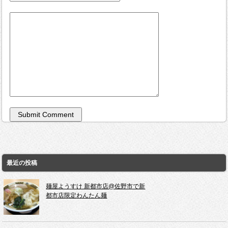
最近の投稿
麺屋ようすけ 新都市店@佐野市で新
都市店限定わんたん麺