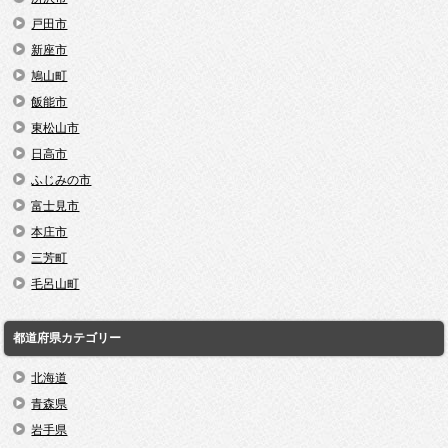
戸田市
新座市
鳩山町
飯能市
東松山市
日高市
ふじみの市
富士見市
本庄市
三芳町
毛呂山町
都道府県カテゴリー
北海道
青森県
岩手県