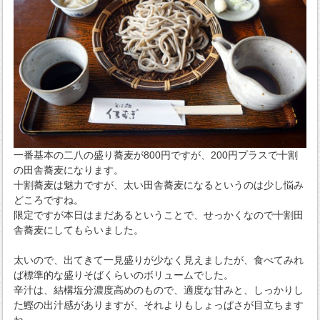
一番基本の二八の盛り蕎麦が800円ですが、200円プラスで十割
の田舎蕎麦になります。
十割蕎麦は魅力ですが、太い田舎蕎麦になるというのは少し悩み
どころですね。
限定ですが本日はまだあるということで、せっかくなので十割田
舎蕎麦にしてもらいました。
太いので、出てきて一見盛りが少なく見えましたが、食べてみれ
ば標準的な盛りそばくらいのボリュームでした。
辛汁は、結構塩分濃度高めのもので、適度な甘みと、しっかりし
た鰹の出汁感がありますが、それよりもしょっぱさが目立ちます
ね。