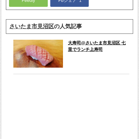
Feedly
Fbシェア
1
さいたま市見沼区
の人気記事
大寿司@さいたま市見沼区 七
里でランチ上寿司