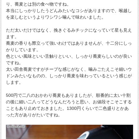
り、蕎麦とは別の食べ物ですね。
本当にしっかりしたうどんみたいなコシがありますので、喉越し
を楽しむというよりワシワシ噛んで味わいました。
ただ太いだけではなく、挽きぐるみチックになっていて星も見え
ます。
蕎麦の香りも際立って強いわけではありませんが、十二分にしっ
かりしています。
色といい風味といい舌触りといい、しっかり蕎麦らしいのが良い
ですね。
太い田舎蕎麦ですがチープな感じがなく、噛みごたえこそ細いウ
ドンみたいなものの、しっかり蕎麦を味わっているという感じが
します。
500円で二八のおかわり蕎麦もありましたが、順番的に太い十割
の後に細い二八ってどうなんだろうと思い、お値段そこそこする
こともあり止めておきました。1300円くらいで二色盛りとかあ
った方がありがたいですね。