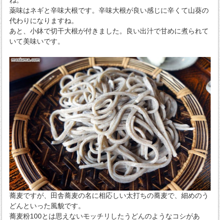
薬味はネギと辛味大根です。辛味大根が良い感じに辛くて山葵の
代わりになりますね。
あと、小鉢で切干大根が付きました。良い出汁で甘めに煮られて
いて美味いです。
蕎麦ですが、田舎蕎麦の名に相応しい太打ちの蕎麦で、細めのう
どんといった風貌です。
蕎麦粉100とは思えないモッチリしたうどんのようなコシがあ