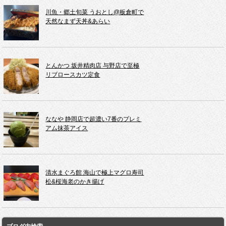
川魚・郷土旬菜 うおとし@板倉町で
天然なまず天丼&あらい
とんかつ 坂井精肉店 与野店で至極
リブロースカツ定食
ななや 静岡店で超濃い7番のプレミ
アム抹茶アイス
清水まぐろ館 海山で極上マグロ寿司
松&桜海老のかき揚げ