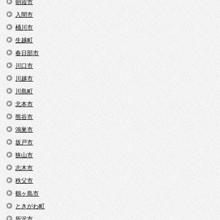
朝霞市
入間市
桶川市
生越町
春日部市
川口市
川越市
川島町
北本市
熊谷市
鴻巣市
坂戸市
狭山市
志木市
秩父市
鶴ヶ島市
ときがわ町
所沢市